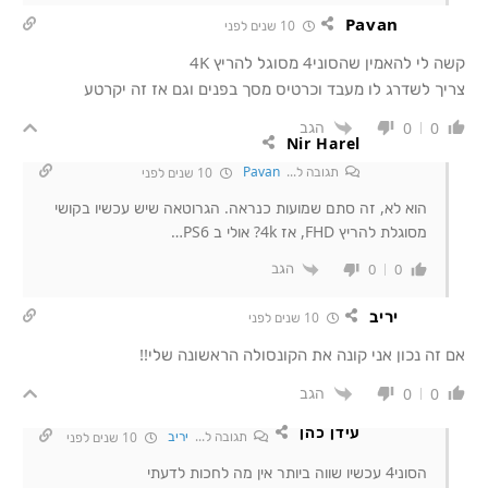
Pavan
10 שנים לפני
קשה לי להאמין שהסוני4 מסוגל להריץ 4K
צריך לשדרג לו מעבד וכרטיס מסך בפנים וגם אז זה יקרטע
הגב
0
0
Nir Harel
תגובה ל...
Pavan
10 שנים לפני
הוא לא, זה סתם שמועות כנראה. הגרוטאה שיש עכשיו בקושי
מסוגלת להריץ FHD, אז 4k? אולי ב PS6…
הגב
0
0
יריב
10 שנים לפני
אם זה נכון אני קונה את הקונסולה הראשונה שלי!!
הגב
0
0
עידן כהן
תגובה ל...
יריב
10 שנים לפני
הסוני4 עכשיו שווה ביותר אין מה לחכות לדעתי