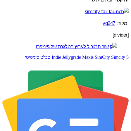
ר:
vg247
Simci
SimCity
Maxis
Jellygrade
Indie
טבלט
סימסיטי