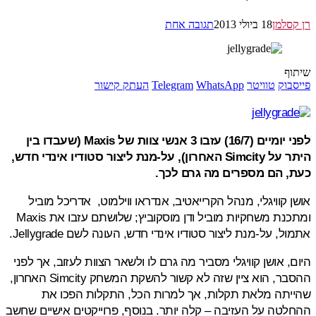
סלמן
18 ביולי 2013
תגובה אחת
ף
בוק
טוויטר
WhatsApp
Telegram
העתק קישור
לפני יומיים (16/7) עזבו 3 אנשי צוות של Maxis (שעבדו בין
היתר על Simcity האחרון), על-מנת ליצור סטודיו אינדי חדש,
, הם מספרים מה גרם לכך.
 קוויגלי, מנהל הקרייאטיב, אנדראו ווילמוט, אדריכל מוביל
ומתכנת משחקיות מוביל ודן מוסקוביץ; שלושתם עזבו את Maxis
, על-מנת ליצור סטודיו אינדי חדש, העונה לשם Jellygrade.
, אושן קוויגלי מסביר מה גרם לו ולשאר הצוות לעזוב, אך לפני
ההסבר, הוא ציין שזה לא קשור להשקת המשחק Simcity האחרון,
יתה מלאת תקלות, אך למרות הכל, התקלות הפכו את
טה על העזיבה – קלה יותר. בנוסף, פרוייקטים אישיים שחשב