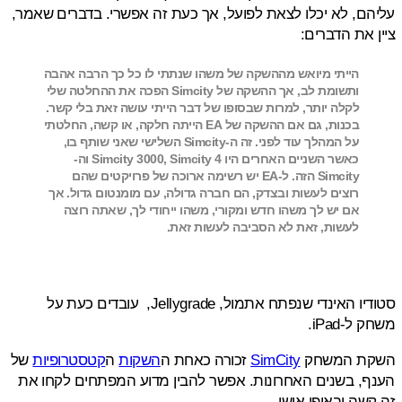
ם, לא יכלו לצאת לפועל, אך כעת זה אפשרי. בדברים שאמר,
 את הדברים:
הייתי מיואש מההשקה של משהו שנתתי לו כל כך הרבה אהבה
ותשומת לב, אך ההשקה של Simcity הפכה את ההחלטה שלי
לקלה יותר, למרות שבסופו של דבר הייתי עושה זאת בלי קשר.
בכנות, גם אם ההשקה של EA הייתה חלקה, או קשה, החלטתי
על המהלך עוד לפני. זה ה-Simcity השלישי שאני שותף בו,
כאשר השניים האחרים היו Simcity 3000, Simcity 4 וה-
Simcity הזה. ל-EA יש רשימה ארוכה של פרויקטים שהם
רוצים לעשות ובצדק, הם חברה גדולה, עם מומנטום גדול. אך
אם יש לך משהו חדש ומקורי, משהו ייחודי לך, שאתה רוצה
לעשות, זאת לא הסביבה לעשות זאת.
סטודיו האינדי שנפתח אתמול, Jellygrade, עובדים כעת על
ל-iPad.
ת המשחק
SimCity
זכורה כאחת ה
השקות
ה
קטסטרופיות
של
, בשנים האחרונות. אפשר להבין מדוע המפתחים לקחו את
שה ובאופן אישי.