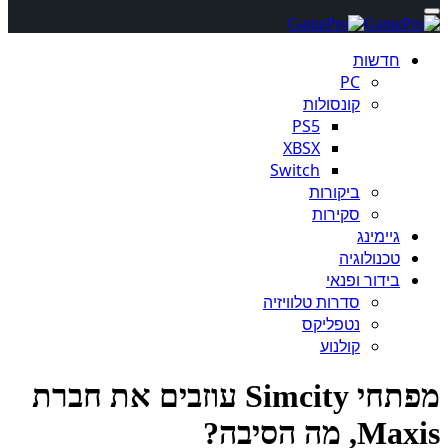
חדשות
PC
קונסולות
PS5
XBSX
Switch
ביקורות
סקירות
גיימינג
טכנולוגיה
בידור ופנאי
סדרות טלוויזיה
נטפליקס
קולנוע
מפתחי Simcity עוזבים את חברת
, מה הסיבה?