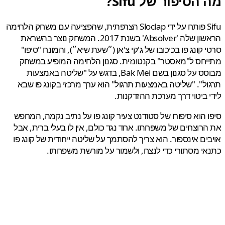
הסיפור של Sifu?
Sifu פותח על ידי Sloclap הצרפתית, שהפציעה עם משחק הלחימה
הראשון שלה 'Absolver' בשנת 2017. המשחק נוצר בהשראת
 קונג פו בכיכובו של ג'קי צ'אן (״שעת שיא״), והמונח "סיפו"
חס ל"מאסטר" בקנטונזית. סגנון הלחימה המופיע במשחק
מבוסס על סגנון בשם Bak Mei, בדגש על "שליטה באמצעות
ל". "שליטה באמצעות תרגול" הוא ערך מרכזי בקונג פו שבא
 ביטוי דרך מערכת ההזדקנות.
 הוא סיפורו של סטודנט צעיר קונג פו על נתיב נקמה, המחפש
רוצחים של משפחתו. אחד נגד כולם, אין לו בעלי ברית, אבל
ים אינספור. הוא צריך להסתמך על שליטה ייחודית של קונג פו
י מסתורי כדי לנצח, ולשמור על מורשת משפחתו.