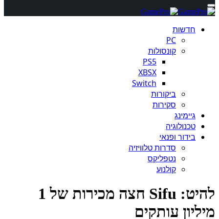
חדשות
PC
קונסולות
PS5
XBSX
Switch
ביקורות
סקירות
גיימינג
טכנולוגיה
בידור ופנאי
סדרות טלוויזיה
נטפליקס
קולנוע
להיט: Sifu חצה מכירות של 1
ליון עותקים