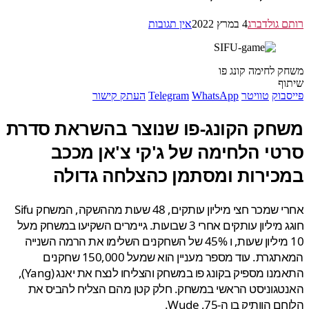
 גולדברג
4 במרץ 2022
אין תגובות
 לחימה קונג פו
ף
בוק
טוויטר
WhatsApp
Telegram
העתק קישור
חק הקונג-פו שנוצר בהשראת סדרת
טי הלחימה של ג'קי צ'אן מככב
כירות ומסתמן כהצלחה גדולה
אחרי שמכר חצי מיליון עותקים, 48 שעות מההשקה, המשחק Sifu
חוגג מיליון עותקים אחרי 3 שבועות. גיימרים השקיעו במשחק מעל
10 מיליון שעות, ו 45% של השחקנים השלימו את הרמה השנייה
המאתגרת. עוד מספר מעניין הוא שמעל 150,000 שחקנים
התאמנו מספיק בקונג פו במשחק והצליחו לנצח את יאנג (Yang),
גוניסט הראשי במשחק. חלק קטן מהם הצליח להביס את
הוותיק בן ה-75, Wude.