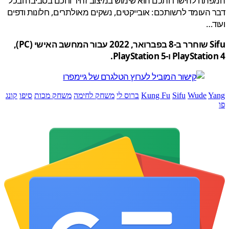
ח להישרדותכם הוא שימוש במיצוב זהיר וחכם בסביבה ובכל
העומד לרשותכם: אובייקטים, נשקים מאולתרים, חלונות ודפים
…
Sifu שוחרר ב-8 בפברואר, 2022 עבור המחשב האישי (PC),
PlaySt ו-PlayStation 5.
Y
Wude
Sifu
Kung Fu
ברוס לי
משחק לחימה
משחק מכות
סיפו
קונג