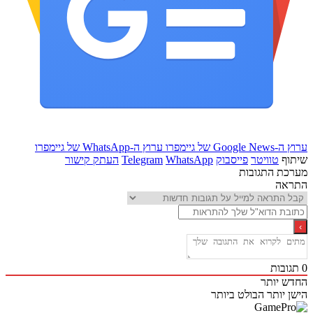
Goo של גיימפרו
ערוץ ה-WhatsApp של גיימפרו
ף
טוויטר
פייסבוק
WhatsApp
Telegram
העתק קישור
ת התגובות
אה
בות
 יותר
 יותר
הבולט ביותר