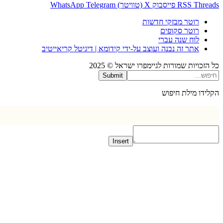
Thr
RSS
פייסבוק
X (טוויטר)
Telegram
WhatsApp
רוטר מבזקי חדשות
רוטר סקופים
לוח שנה עברי
אתר זה נבנה ועוצב על-ידי קידומא | דיגיטל קריאייטיב
כויות שמורות לגיימפרו ישראל © 2025
Submit
דו מילת חיפוש
Insert