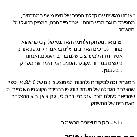
נו נרגשים עם קבלת הפנים של סיפו משני המתרסים,
ימרים וגם מהעיתונות", אמר פייר טרנו, המפיק בפועל של
חק.
יצרנו את משחק הלחימה האותנטי של קונג פו שהוא
מחווה לסרטים האהובים עלינו בז'אנר הקונג פו, אנחנו
אסירי תודה למעריצים שלנו ברחבי העולם, ואנחנו
נרגשים במיוחד מקבלת הפנים המדהימה שהמשחק
קיבל בסין.
המשחק זכה לביקורות נלהבות ולממוצע ציונים של 8/10. אין ספק
חה הגדולה של משחק קונג-פו בבבירת הקונג פו העולמית, סין,
אה לעולם כוכבי ענק כמו ברוס לי, וג'קי צ'אן, היא ההצלחה
יתית של המשחק.
Sifu – ביקורות וציונים מרשימים