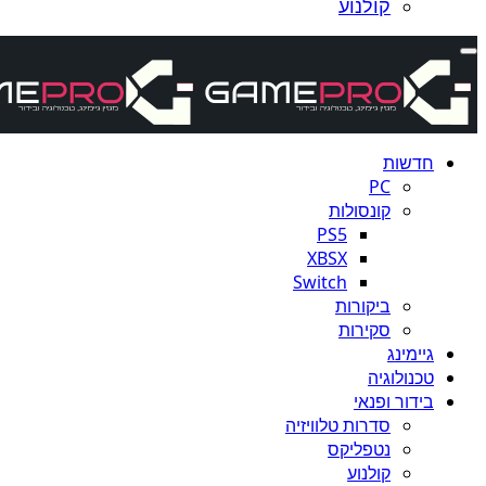
קולנוע
חדשות
PC
קונסולות
PS5
XBSX
Switch
ביקורות
סקירות
גיימינג
טכנולוגיה
בידור ופנאי
סדרות טלוויזיה
נטפליקס
קולנוע