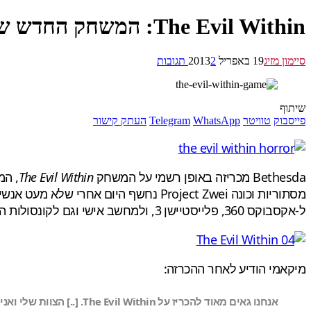
The Evil Within: המשחק החדש של יוצר Resident Evil נחשף
סיימון מזיג
19 באפריל 2013
2 תגובות
שיתוף
פייסבוק
טוויטר
WhatsApp
Telegram
העתק קישור
Bethesda מכריזה ​​באופן רשמי על המשחק
The Evil Within
, המשחק 
מסתוריות וכונה Project Zwei נחשף היום אחרי שלא מעט אנשים בתעשיה חשבו שמדובר ברמזים הקשורים למשחק
ל-אקסבוקס 360, פלייסטיישן 3, ולמחשב אישי וגם לקונסולות הדור הבא בשנת 2014.
מיקאמי הודיע לאחר ההכרזה:
אנחנו גאים מאוד להכריז על The Evil Within. [..] הצוות שלי ואני מחויבים ליצירת זיכיון חדש ומרגש, על מנת להעניק לאוהדי הז'אנר שילוב מושלם של אימה ופעולה.