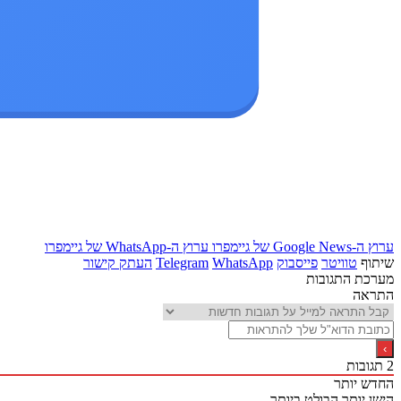
ערוץ ה-Google News של גיימפרו
ערוץ ה-WhatsApp של גיימפרו
שיתוף
טוויטר
פייסבוק
WhatsApp
Telegram
העתק קישור
מערכת התגובות
התראה
2
תגובות
החדש יותר
הישן יותר
הבולט ביותר