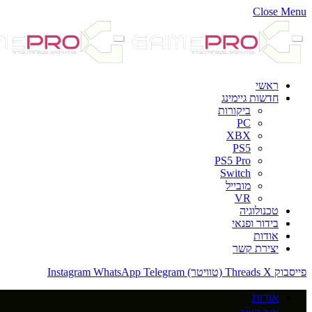
Close Menu
ראשי
חדשות גיימינג
ביקורות
PC
XBX
PS5
PS5 Pro
Switch
מובייל
VR
טכנולוגיה
בידור ופנאי
אודות
יצירת קשר
פייסבוק
X (טוויטר)
Threads
Telegram
WhatsApp
Instagram
אודות