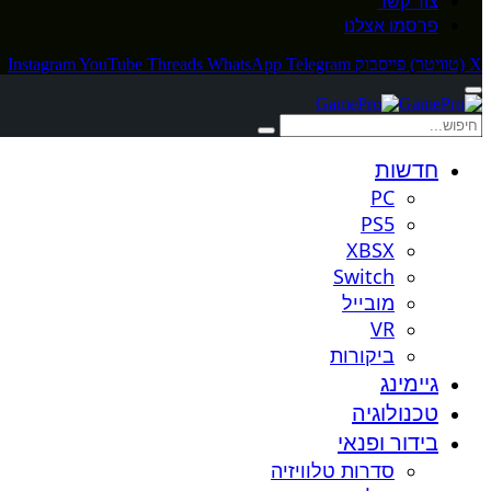
צור קשר
פרסמו אצלנו
X (טוויטר)
פייסבוק
Telegram
WhatsApp
Threads
YouTube
Instagram
חדשות
PC
PS5
XBSX
Switch
מובייל
VR
ביקורות
גיימינג
טכנולוגיה
בידור ופנאי
סדרות טלוויזיה