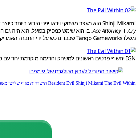
Shinji Mikami הוא מעצב משחקי וידאו יפני הידוע ביותר כיוצר של סדרת ההישרדות /אימה
Cry
, ו-
Ace Attorney
, בו הוא שימש כמפיק בפועל. הוא היה גם ה
משלו Tango Gameworks שכבר נרכש על ידי החברה האמריקנית ZeniMax Media.
IGN יחשוף פרטים ראשונים למשחק והדגמה מוקדמת יחד עם סצנות מאחורי הקלעים, ביום שני, 22 באפריל.
The Evil Within
Shinji Mikami
Resident Evil
הישרדות
מגוף שלישי
משח