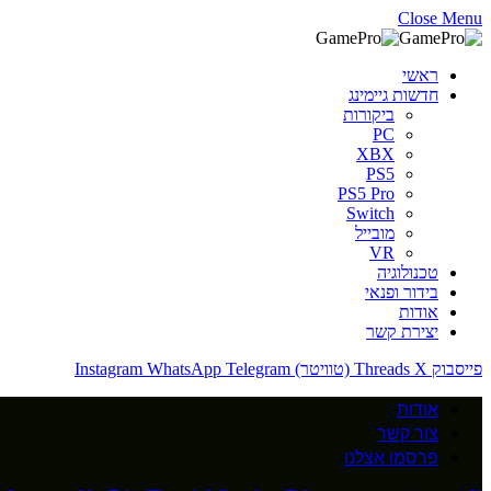
Close Menu
ראשי
חדשות גיימינג
ביקורות
PC
XBX
PS5
PS5 Pro
Switch
מובייל
VR
טכנולוגיה
בידור ופנאי
אודות
יצירת קשר
פייסבוק
X (טוויטר)
Threads
Telegram
WhatsApp
Instagram
אודות
צור קשר
פרסמו אצלנו