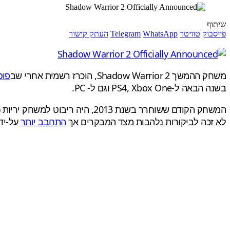
שיתוף
פייסבוק
טוויטר
WhatsApp
Telegram
העתק קישור
משחק ההמשך Shadow Warrior 2, הוכרז רשמית אחרי שב
פוס
בשנה הבאה ל-PS4, Xbox One וגם ל- PC.
המשחק הקודם ששוחרר בשנת 2013, היה ריבוט למשחק יריות (FPS) מ-1997 (שזמין היום
לא זכה לביקורות נלהבות מצד המבקרים אך
התחבב יותר
על-ידי