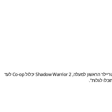
כמו הריבוט, גם המשחק החדש מפותח על-ידי החברה הפולנית Flying Wild Hog (שאחראית גם על Hard Reset) וכפי שנרמז בטריילר הראשון למעלה, Shadow Warrior 2 יכלול Co-op לעד
כלו לגלות".