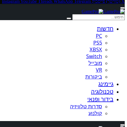
X (טוויטר)
פייסבוק
Telegram
WhatsApp
Threads
YouTube
Instagram
חדשות
PC
PS5
XBSX
Switch
מובייל
VR
ביקורות
גיימינג
טכנולוגיה
בידור ופנאי
סדרות טלוויזיה
קולנוע