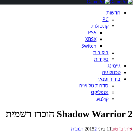
חדשות
PC
קונסולות
PS5
XBSX
Switch
ביקורות
סקירות
גיימינג
טכנולוגיה
בידור ופנאי
סדרות טלוויזיה
נטפליקס
קולנוע
Shadow Warrior 2 הוכרז רשמית
איתי בן טוב
11 ביוני 2015
2 תגובות