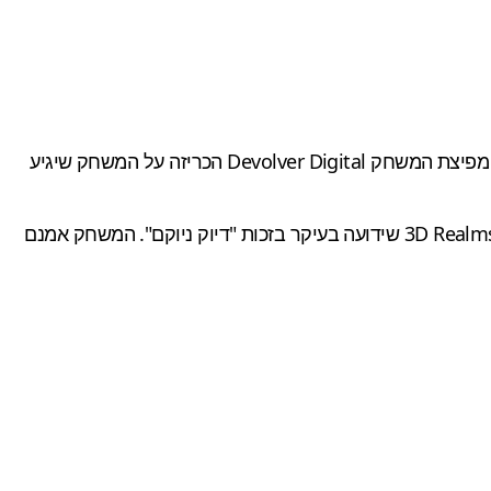
ובאמצעות תמונה, לא השאירו לנו יותר מדי ספקות. מפיצת המשחק Devolver Digital הכריזה על המשחק שיגיע
) שפותח על-ידי חברת 3D Realms שידועה בעיקר בזכות "דיוק ניוקם". המשחק אמנם