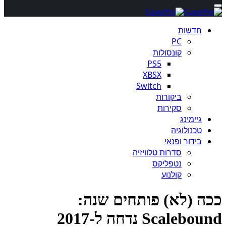
חדשות
PC
קונסולות
PS5
XBSX
Switch
ביקורות
סקירות
גיימינג
טכנולוגיה
בידור ופנאי
סדרות טלוויזיה
נטפליקס
קולנוע
ה (לא) פותחים שנה:
Scaleb נדחה ל-2017