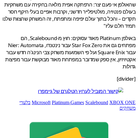
לפן אי פעם יצר: הרפתקה אפית מלאה בחקירה עם משחקיות
ם פנטזיה, מולטיפלייר חדשני, וקרבות אפיים בעלי היקף חסר
ם – והכל בתוך עולם יפיפה ומתפתח, זה המשחק שהצוות שלנו
 חלם עליו"
באולפן Platinum מאוד עסוקים: חוץ מ-Scalebound, הם
מפתחים גם את Star Fox Zero עבור נינטנדו, Nier: Automata
עבור Square Enix ועל פי השמועות משחק צבי הנינג'ה חדש עבור
ויזיון, אין ספק שמדובר במפתחת מאוד מבוקשת עבור מפיצות
ות
XBOX 
Scalebound
Platinum-Games
Microsoft
בלעדי
קים