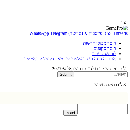
Thr
RSS
פייסבוק
X (טוויטר)
Telegram
WhatsApp
רוטר מבזקי חדשות
רוטר סקופים
לוח שנה עברי
אתר זה נבנה ועוצב על-ידי קידומא | דיגיטל קריאייטיב
כויות שמורות לגיימפרו ישראל © 2025
Submit
דו מילת חיפוש
Insert