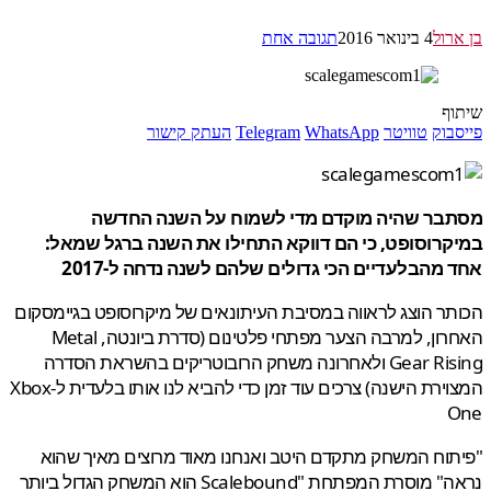
רול
4 בינואר 2016
תגובה אחת
ף
בוק
טוויטר
WhatsApp
Telegram
העתק קישור
בר שהיה מוקדם מדי לשמוח על השנה החדשה
קרוסופט, כי הם דווקא התחילו את השנה ברגל שמאל:
מהבלעדיים הכי גדולים שלהם לשנה נדחה ל-2017
ר הוצג לראווה במסיבת העיתונאים של מיקרוסופט בגיימסקום
האחרון, למרבה הצער מפתחי פלטינום (סדרת ביונטה, Metal
Gear Rising ולאחרונה משחק הרובוטריקים בהשראת הסדרה
המצוירת הישנה) צרכים עוד זמן כדי להביא לנו אותו בלעדית ל-Xbox
וח המשחק מתקדם היטב ואנחנו מאוד מרוצים מאיך שהוא
נראה" מוסרת המפתחת "Scalebound הוא המשחק הגדול ביותר