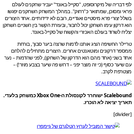
דבריה של מיקרוסופט, "סקייל-באונד" יעביר שחקנים לעולם
 ומסוכן, שמתואר כ"רחוק". במהלך המשחק השחקנים יפגשו
 יצורי פרא מיסטיים ואגדיים, רובם לא ידידותיים. אחד היצורים
דרקון עימו השחקן יכול לחבור, ובעזרת הקשר בין השניים השחקן
ח לשרוד בעולם האכזרי והקשוח של סקייל-באונד.
לר החשיפה הציג אותנו לדמות שרצה ביער סבוך, בורחת
ר דרקונים ומוטאנטים אחרים. היצורים מתחילים להלחם
בשני (אחד מהם הוא הדרקון של השחקן), לפני שהדמות – נער
יער כסוף (כי זה מוצר יפני – דרוש פה שיער בצבע מוזר!) –
רפת לקרב.
Scalebound ישוחרר לקונסולת ה-Xbox One כמשחק בלעדי.
ך יציאה לא הוכרז.