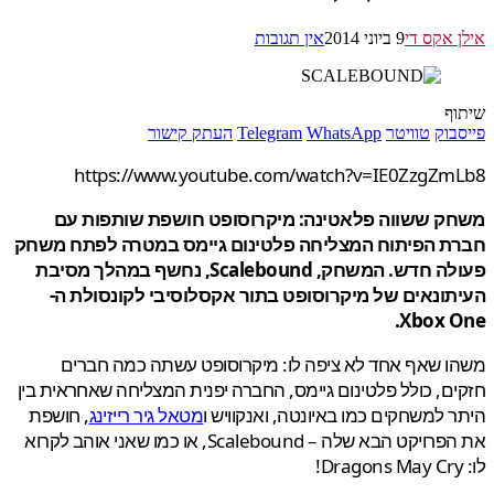
 אקס די
9 ביוני 2014
אין תגובות
ף
בוק
טוויטר
WhatsApp
Telegram
העתק קישור
https://www.youtube.com/watch?v=IE0ZzgZm
ק ששווה פלאטינה: מיקרוסופט חושפת שותפות עם
ת הפיתוח המצליחה פלטינום גיימס במטרה לפתח משחק
פעולה חדש. המשחק, Scalebound, נחשף במהלך מסיבת
תונאים של מיקרוסופט בתור אקסלוסיבי לקונסולת ה-
Xbox O
 שאף אחד לא ציפה לו: מיקרוסופט עשתה כמה חברים
ם, כולל פלטינום גיימס, החברה יפנית המצליחה שאחראית בין
 למשחקים כמו באיונטה, ואנקוויש ו
מטאל גיר רייזינג
, חושפת
את הפרויקט הבא שלה – Scalebound, או כמו שאני אוהב לקרוא