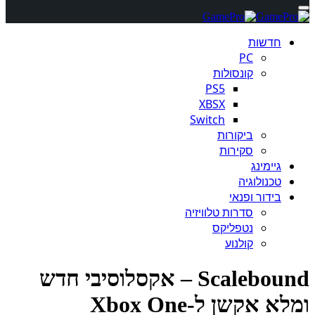
חדשות
PC
קונסולות
PS5
XBSX
Switch
ביקורות
סקירות
גיימינג
טכנולוגיה
בידור ופנאי
סדרות טלוויזיה
נטפליקס
קולנוע
Scalebound – אקסלוסיבי חדש
א אקשן ל-Xbox One