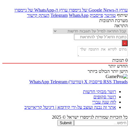
Goo של גיימפרו
ערוץ ה-WhatsApp של גיימפרו
ף
טוויטר
פייסבוק
WhatsApp
Telegram
העתק קישור
ת התגובות
אה
בות
 יותר
 יותר
הבולט ביותר
Thr
RSS
פייסבוק
X (טוויטר)
Telegram
WhatsApp
רוטר מבזקי חדשות
רוטר סקופים
לוח שנה עברי
אתר זה נבנה ועוצב על-ידי קידומא | דיגיטל קריאייטיב
כויות שמורות לגיימפרו ישראל © 2025
Submit