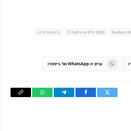
Radeon R
TI GeForce RTX 3080
כרטיס גיימינג
ערוץ ה-WhatsApp של גיימפרו
טוויטר
פייסבוק
Telegram
WhatsApp
העתק
קישור