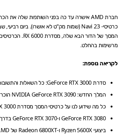
כרטיסי- Navi 23 (שמות מק"ט לא אושרו). ביום רביעי, שבוע הבא, ה-18 בנובמבר, תשיק חברת AMD את
המסך של הדור הבא שלה
, מסדרת RX 6000. הכרטיסים הללו הציגו ב
מרשימות בהחלט.
לקריאה נוספת:
סדרת GeForce RTX 3000: כל השאלות והתשובות של NVIDIA
המלך החדש: NVIDIA GeForce RTX 3090 הוכרז רשמית
כל מה שידוע לנו על כרטיסי המסך מסדרת RTX 3000
GeForce RTX 3080 ו-GeForce RTX 3070 בדרך לכבוש את השוק
ביצועי Ryzen 5600X ו-Radeon 6800XT של AMD דלפו לרשת