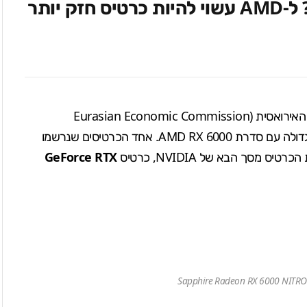
NVIDIA תפתיע עם RTX 3080 Ti? ל-AMD עשוי להיות כרטיס חזק יותר
הגשה ראשונית למשרד הרגולציה של הנציבות הכלכלית האירואסית (Eurasian Economic Commission
regulatory) מגלה כי חברת Sapphire מוכנה להשקה גדולה עם סדרת AMD RX 6000. אחד הכרטיסים שנרשמו
 מסך הבא של NVIDIA, כרטיס
GeForce RTX
Sapphire Radeon RX 6000 NITRO+