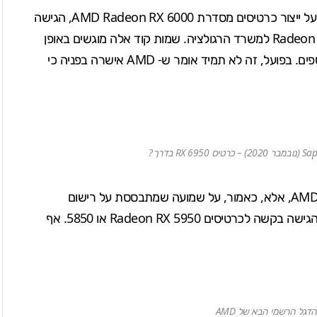
חברת Sapphire, שותפת פרימיום של AMD, האחראית על ייצור כרטיסים מסדרת AMD Radeon RX 6000, הגישה
לאחרונה שמות קוד מרובים לסדרת הכרטיסים Radeon RX 6000 למשרד הרגולציה. שמות קוד אלה מוגשים באופן
קבוע למקרה ש- AMD תרצה להשיק כרטיסי גרפיקה נוספים. בפועל, זה לא תמיד אומר ש- AMD אישרה בפניה כי
 בדרך?
כמובן שלא מדובר כרגע על אישור רשמי כלשהו מחברת AMD, אלא, כאמור, על שמועה שמתבססת על רישום
רגולטורי. כך היה גם ביוני אשתקד, כשחברת Sapphire הגישה בקשה לכרטיסים Radeon RX 5950 או 5850. אף