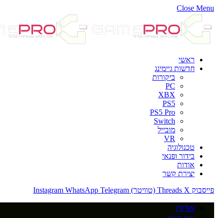
Close Menu
ראשי
חדשות גיימינג
ביקורות
PC
XBX
PS5
PS5 Pro
Switch
מובייל
VR
טכנולוגיה
בידור ופנאי
אודות
יצירת קשר
פייסבוק
X (טוויטר)
Threads
Telegram
WhatsApp
Instagram
אודות