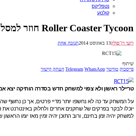
נטפליקס
קולנוע
Roller Coaster Tycoon חוזר למסלול ב-2015
רועי רן־פולק
13 באוגוסט 2014
תגובה אחת
שיתוף
פייסבוק
טוויטר
WhatsApp
Telegram
העתק קישור
טריילר ראשון ולא צפוי למשחק חדש בסדרה הותיקה יצא אמש, המשחק החדש יקרא RollerCoaster Tycoon World
על המשחק עד כה לא נחשפו יותר מדיי פרטים, אך כן נחשף שה
יוכלו לבקר בפרקים של שחקנים אחרים ולחלוק באינטרנט את הד
למשחק יהיה זמן בחינם, ורוב התוכן יהיה זמין מאז יומו הראשון