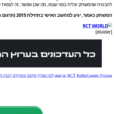
להבטיח שהמשחק יצליח בפני עצמו, מה שכן אפשר, זה לצפות ל
המשחק כאמור, יגיע למחשב האישי בתחילת 2015 (תרגום ממונחי התעשייה: מינואר עד סוף מרץ), מחכים למידע נוסף? שתפו אותנו בתגובות!
[divider]
RollerCoaster Tycoon
RCT
pc
atari
לונה פארק
מחשב
משחקים
רכבת ה