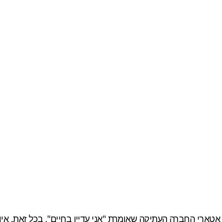
 לRollerCoaster Tycoon היא צעקה של אטארי החברה העתיקה שאומרת "אני עדיין בחי