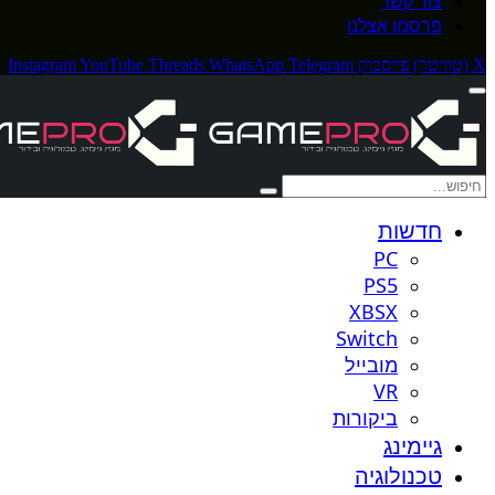
צור קשר
פרסמו אצלנו
X (טוויטר)
פייסבוק
Telegram
WhatsApp
Threads
YouTube
Instagram
חדשות
PC
PS5
XBSX
Switch
מובייל
VR
ביקורות
גיימינג
טכנולוגיה