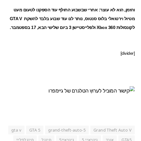
והזמן, הוא לא עוצר: אחרי שבשבוע החולף עוד הספקנו לטעום מעט
מ
טיול וירטואלי
בלוס סנטוס, נותר לנו עוד שבוע בלבד להשקת
GTA V
לקונסולות Xbox 360 ולפלייסטיישן 3 ביום שלישי הבא, 17 בספטמבר.
[divider]
gta v
GTA 5
grand-theft-auto-5
Grand Theft Auto V
GTA5
אורך
גיטיאיי 5
גיטיאיי5
סינגל
סינגלפליי