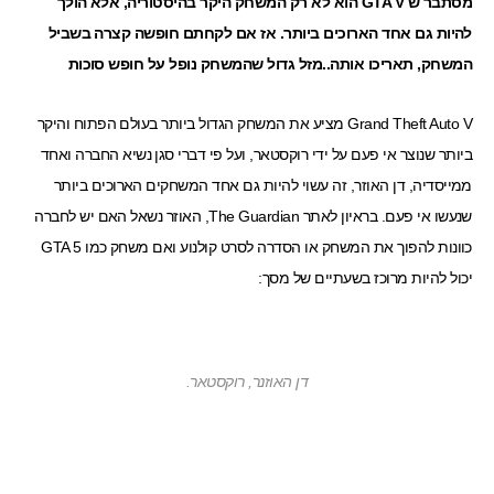
מסתבר ש GTA V הוא לא רק המשחק היקר בהיסטוריה, אלא הולך
להיות גם אחד הארוכים ביותר. אז אם לקחתם חופשה קצרה בשביל
המשחק, תאריכו אותה..מזל גדול שהמשחק נופל על חופש סוכות
Grand Theft Auto V מציע את המשחק הגדול ביותר בעולם הפתוח ו
היקר
ביותר
שנוצר אי פעם על ידי רוקסטאר, ועל פי דברי סגן נשיא החברה ואחד
ממייסדיה, דן האוזר, זה עשוי להיות גם אחד המשחקים הארוכים ביותר
שנעשו אי פעם. בראיון לאתר
The Guardian
, האוזר נשאל האם יש לחברה
כוונות להפוך את המשחק או הסדרה לסרט קולנוע ואם משחק כמו GTA 5
יכול להיות מרוכז בשעתיים של מסך:
דן האוזנר, רוקסטאר.