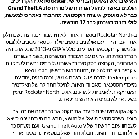
האיש בראש האולפן הבריטי של Rockstar אליו הקרדיטים
הולכים באשר לניהול הפיתוח של סדרת Grand Theft Auto
 לא מועסק, אישרה רוקסטאר. מהחברה נאמר כי למעשה,
בנזיס בשבתון כבר 17 חודשים.
ב-Rockstar North בעשור האחרון לא היו מבודדים, הצוות שם חלק
עבודה יחד עם אולפנים נוספים של רוקסטאר מסביב לגלובוס
על משחקי רוקסטאר הגדולים, כולל GTA V מ-2013 שכל אדם היה
י בפיתוחו. אך גם עם העבודה המשותפת, בשני העשורים
ונים, הקבוצה הסקוטית בראשותו של בנזיס נחשבו לשחקנים
עיקריים ביצירת להיטים, Manhunt הראשון, Red Dead
Redemption וסדרת GTA. בשנת 2014, נכנס בנזיס, יחד עם
די רוקסטאר, סאם ודן האוזר, להיכל התהילה של האקדמיה
האמריקאית לאמנויות ולמדעים. אולפן Rockstar North ימשיך
, אך לא בנזיס הוא זה שינהיג אותו.
אקו שמעו שבנזיס עזב את רוקסטאר כבר שנה אחורה, אך
ו כשרוקסטאר נשאלו על הנושא, התשובה הייתה שבנזיס יצא
לשבתון עקב ההשקה של Grand Theft Auto V, ועם משחק כה
 הדבר היה הגיוני. הבלוג חזר ושאל בנושא יותר משנה אחרי,