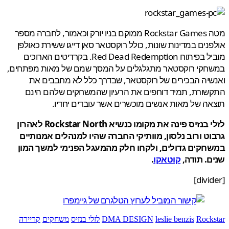
מטה Rockstar Games ממוקם בניו יורק וכאמור, לחברה מספר
נים במדינות שונות, כולל רוקסטאר סאן דייגו ששירת כאולפן
מוביל בפיתוח Red Dead Redemption. בקרדיטים הארוכים
חקי רוקסטאר מתגלגלים על המסך שמם של מאות מפתחים,
יה הבכירים של רוקסטאר, שבדרך כלל לא מחבבים את
ורת, תמיד דוחפים את הרעיון שהמשחקים שלהם הינם
ה של מאות אנשים מוכשרים אשר עובדים יחדיו.
לזלי בנזיס פינה את מקומו כנשיא Rockstar North לאהרון
ט ורוב נלסון, מוותיקי החברה שהיו למנהלים אמנותיים
חקים גדולים, ולקחו חלק מהמעגל הפנימי למשך המון
. תודה,
קוטאקו
.
Rock
leslie benzis
DMA DESIGN
לזלי בנזיס
משחקים
קריירה