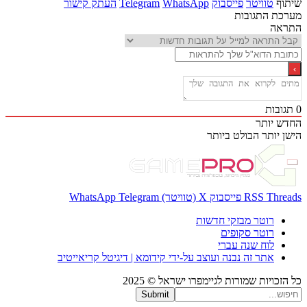
ף
טוויטר
פייסבוק
WhatsApp
Telegram
העתק קישור
ת התגובות
אה
בות
 יותר
 יותר
הבולט ביותר
Thr
RSS
פייסבוק
X (טוויטר)
Telegram
WhatsApp
רוטר מבזקי חדשות
רוטר סקופים
לוח שנה עברי
אתר זה נבנה ועוצב על-ידי קידומא | דיגיטל קריאייטיב
כויות שמורות לגיימפרו ישראל © 2025
Submit