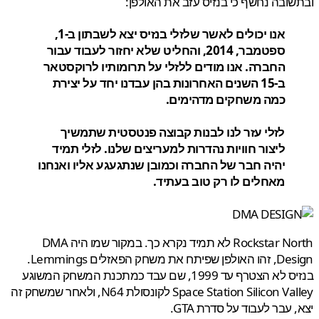
ובה נחשף כי בנזיס עזב את האולפן:
אנו יכולים לאשר שלזלי בנזיס יצא לשבתון ב-1,
ספטמבר, 2014, והחליט שלא יחזור לעבוד עבור
החברה. אנו מודים ללזלי על תרומותיו לרוקסטאר
ב-15 השנים האחרונות בהן עבדנו יחד על יצירת
כמה משחקים מדהימים.
לזלי עזר לנו לבנות קבוצה פנטסטית שתמשיך
ליצור חוויות נהדרות למעריצים שלנו. לזלי תמיד
יהיה חבר של החברה וכמובן שנתגעגע אליו ואנחנו
מאחלים לו רק טוב בעתיד.
Rockstar North לא תמיד נקרא כך. במקור שמו היה DMA
Design, זהו האולפן שפיתח את משחק הפאזלים Lemmings.
בנזיס לא הצטרף עד 1999, שם עבד כמתכנת המשחק המשוגע
Space Station Silicon Valley לקונסולת N64, ולאחר שמשחק זה
 עבר לעבוד על סדרת GTA.