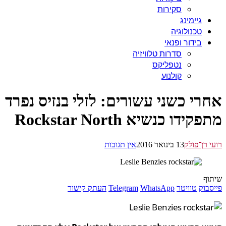
סקירות
גיימינג
טכנולוגיה
בידור ופנאי
סדרות טלוויזיה
נטפליקס
קולנוע
רי כשני עשורים: לזלי בנזיס נפרד
ידו כנשיא Rockstar North
 רן־פולק
13 בינואר 2016
אין תגובות
ף
בוק
טוויטר
WhatsApp
Telegram
העתק קישור