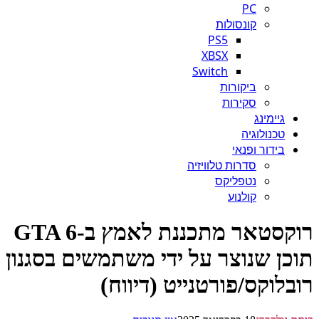
PC
קונסולות
PS5
XBSX
Switch
ביקורות
סקירות
גיימינג
טכנולוגיה
בידור ופנאי
סדרות טלוויזיה
נטפליקס
קולנוע
רוקסטאר מתכננת לאמץ ב-GTA 6
כן שנוצר על ידי משתמשים בסגנון
בלוקס/פורטנייט (דיווח)