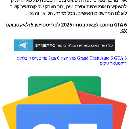
יעים אופטימיות זהירה, שכן, רוב העסק של קורסאייר קשור
ם המחשבים האישיים. בכל מקרה, הלוואי וזה נכון.
GTA 6 מתוכנן לצאת בסתיו 2025 לפלייסטיישן 5 ולאקסבוקס
GT
Grand Theft Auto 6
מתי יוצא gta 6? פורטנייט
רובלוקס
טאר גיימס