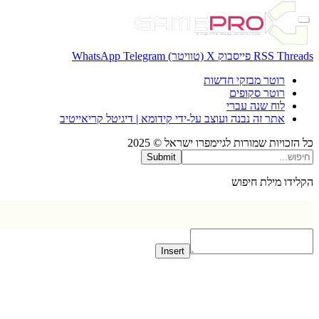
Thr
RSS
פייסבוק
X (טוויטר)
Telegram
WhatsApp
רוטר מבזקי חדשות
רוטר סקופים
לוח שנה עברי
אתר זה נבנה ועוצב על-ידי קידומא | דיגיטל קריאייטיב
כויות שמורות לגיימפרו ישראל © 2025
Submit
דו מילת חיפוש
Insert