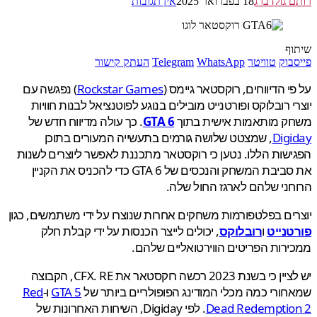
 גולדברג
18 בפברואר 2025
אין תגובות
ף
בוק
טוויטר
WhatsApp
Telegram
העתק קישור
י הדיווחים, רוקסטאר גיימס (
Rockstar Games
) נפגשה עם
י רובלוקס ופורטנייט מובילים בנוגע לפוטנציאל לבנות חוויות
ק מותאמות אישית בתוך
GTA 6
. כך עולה מדיווח חדש של
Dig
, שמצטט שלושה גורמים בתעשייה המעורים בתוכן
שות הללו. נטען כי רוקסטאר מתכננת לאפשר ליוצרים לשנות
את סביבת המשחק והנכסים של GTA 6 כדי להכניס את הקניין
ני שלהם לארגז החול שלה.
ים בפלטפורמות משחקים אחרות שנוצרו על ידי משתמשים, כגון
נייט
ו
רובלוקס
, יכולים לייצר הכנסות על ידי קבלת חלק
רות הפריטים הווירטואליים שלהם.
יש לציין כי בשנת 2023 רכשה רוקסטאר את CFX. RE, הקבוצה
ורי כמה מכלי המודינג הפופולריים ביותר של
GTA 5
ו-
Red
Dead Redemptio
. לפי Digiday, השיחות האחרונות של