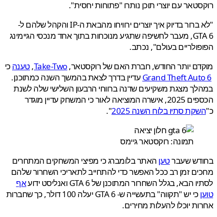
טאר עם יוצרי תוכן נותרו "פתוחות יחסית".
"לא ברור בדיוק איך יוצרים ירוויחו מהבאת ה-IP והקהל שלהם ל-
GTA 6, מעבר לחשיפה שתגיע מנוכחות בתוך אחד מנכסי הגיימינג
ולריים בעולם", נכתב.
ם יותר החודש, חברת האם של רוקסטאר,
Take-Two
,
טענה
כי
Grand Theft Aut
עדיין בדרך לצאת בהמשך השנה כמתוכנן.
ך מצגת משקיעים שדנה ברווחי הרבעון השלישי שלה לשנת
הכספים 2025, אישרה המוציאה לאור כי המשחק עדיין מוגדר
קת סתיו בלוח השנה 2025
".
תמונה: רוקסטאר גיימס
דש שעבר
טען
האתר בלומברג כי מפיצי המשחקים המתחרים
ם זמן רב ככל האפשר כדי להתחייב לתאריכי השחרור שלהם
 הבא, בגלל השחרור המתוכנן של GTA 6 ואנליסט ידוע
אף
כי יש "תקווה" בתעשייה ש- GTA 6 יעלה 100 דולר, כך שחברות
ת יוכלו להעלות מחירים.