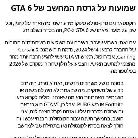
עות על גרסת המחשב של GTA 6
טאר וגם טייק-טו לא סיפקו מידע רשמי כזה ואחר על קיומו, וכל
עד יציאתו של GTA 6 ל-PC, וזה בסדר בשלב זה.
את, בשבוע שעבר, בשיחה עם משקיעים בשיחת דו"ח הרווחים
של החברה לרבעון 4 של 2024, נדמה היה שמנכ"ל Corsair
Gaming, אנדרו פול, רמז ש-GTA VI עשוי להגיע הרבה יותר מהר
מהצפוי למחשב האישי, והצביע על חלון שחרור 'מוקדם של 2026'
טפורמה.
במונחים של משחקים חדשים, זאת אומרת, היה זרם
קבוע של משחקים. מה שבאמת לא היה לנו בשנה או
השנתיים האחרונות הוא מה שאנחנו יכולים לקרוא רגע
Fortnite או רגע PUBG. אבל כן, GTA VI הוא כנראה
זה שכולם מדברים עליו. ואנחנו נקבל הצצה לזה, אני
חושב, בהמשך השנה עבור הקונסולה. הבנתי עכשיו זה
הולך לצאת בסתיו לקונסולה ואז בתחילת 26' למחשב.
 מדובר בפליטת פה או פשוט בנטייה טבעית של פול להעניק