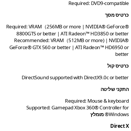
R
Required: VRAM（256MB or m
8800GTS or better | ATI
Recommended: VRAM（512
GeForce® GTX 560 or better
DirectSound supported 
Req
Supported: Gamepad 