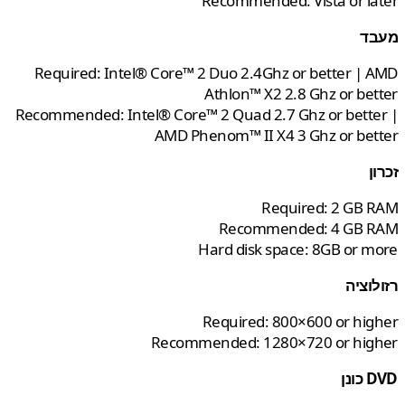
Rec
Required: Intel® Core™ 2 D
At
Recommended: Intel® Core™ 2 
AMD Pheno
Har
Req
Recommend