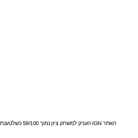
האתר
IGN
העניק למשחק ציון נמוך 59/100 כשלטענת המבקר, המשחק לא ממש הפיל אותו מהכסא: