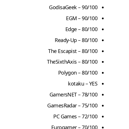
GodisaGeek
– 90/100
EGM
– 90/100
Edge
– 80/100
Ready-Up
– 80/100
The Escapist
– 80/100
TheSixthAxis
– 80/100
Polygon
– 80/100
kotaku
– YES
GamersNET
– 78/100
GamesRadar
– 75/100
PC Games
– 72/100
Eurogamer
– 70/100