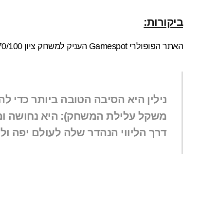
ביקורות:
האתר הפופולרי
Gamespot
העניק למשחק ציון 70/100, הטענה העיקרית היא אי-מימוש הפוטנציאל של המשחק:
נילין היא הסיבה הטובה ביותר כדי ל
משקל עלילת המשחק): היא נחושה ומ
דרך הליווי הנהדר שלה לעולם יפה ולא