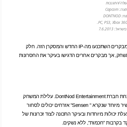
פעולה/התגנבות
 Capcom
DONTNO
אל: 7.6.2013
הביקורות למשחק Remember Me מעורבות. לא כל המבקרים השתכנעו מה-IP החדש והמסקרן הזה. חלק
שחק, אך מבקרים אחרים הדגישו בעיקר את החסרונות
Remember Me הוא משחק פעולה מגוף שלישי שמפתחת חברת DontNod Entertainment. עלילת המשחק
מתרחשת בשנת 2084 בפריז העתידנית ובאמצעות מכשיר מיוחד שנקרא " Sensen" אזרחים יכולים לסחור
ונות שלהם. הדמות הראשית במשחק היא Nilin, בעלת יכולות מיוחדות ובעיקר התכונה לצוד זכרונות של