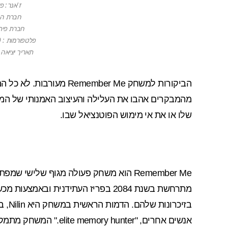
ז'אנר: 
חברת הפצה:
חברת פיתוח: D
פלטפורמות : PC, PS3, Xbox 360.
תאריך יציאה בישר
מהמבקרים אהבו את העלילה והעיצוב האמנותי של המ
שלו או את אי מימוש הפוטנציאל שבו.
בזיכר
אנשים אחרים, "elite memory hunter." המשחק מתמקד בקרבות "חכמות", ללא נשקים.