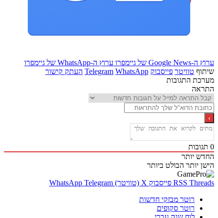
Goo של גיימפרו
ערוץ ה-WhatsApp של גיימפרו
ף
טוויטר
פייסבוק
WhatsApp
Telegram
העתק קישור
ת התגובות
אה
בות
 יותר
 יותר
הבולט ביותר
Thr
RSS
פייסבוק
X (טוויטר)
Telegram
WhatsApp
רוטר מבזקי חדשות
רוטר סקופים
לוח שנה עברי