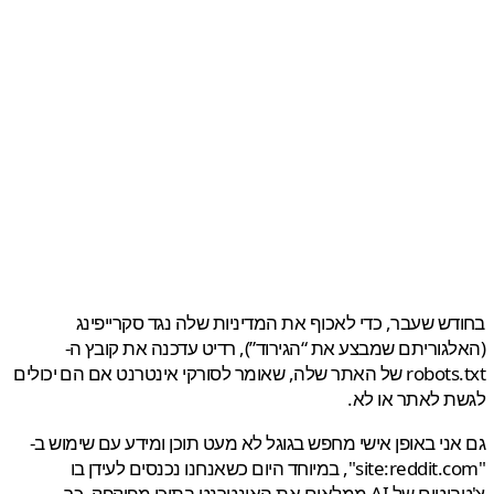
ש שעבר, כדי לאכוף את המדיניות שלה נגד סקרייפינג
גוריתם שמבצע את “הגירוד”), רדיט עדכנה את קובץ ה-
robots.txt של האתר שלה, שאומר לסורקי אינטרנט אם הם יכולים
 לאתר או לא.
ני באופן אישי מחפש בגוגל לא מעט תוכן ומידע עם שימוש ב-
"site:reddit.com", במיוחד היום כשאנחנו נכנסים לעידן בו
צ'טבוטים של AI ממלאים את האינטרנט בתוכן מפוקפק, כך