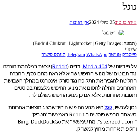
ל
 בן טוב
25 ביולי 2024
אין תגובות
Budrul Chukrut | Lightrock)
ף
בוק
טוויטר
WhatsApp
Telegram
העתק קישור
י דיווח של
404 Media
,
רדיט
(
Reddit
) יוצאת במלחמת חורמה
הבוטים של מנועי החיפוש שהיא לא ראה מהם כסף. החברה
טה להגביר את התקיפה נגד סורקי אינטרנט במהלך השבועות
ונים והחלה לחסום את מנועי החיפוש מלצפות בפוסטים
בות אחרונות, אלא אם כן מנוע החיפוש משלם לה.
 לעכשיו,
גוגל
היא מנוע החיפוש היחיד שמציג תוצאות אחרונות
כשאתה מחפש פוסטים ב-Reddit באמצעות 'הטריק'
"site:reddit.com", מה שמשאיר את Bing, DuckDuckGo
פות אחרות מחוץ למשחק.