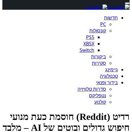
חדשות
PC
קונסולות
PS5
XBSX
Switch
ביקורות
סקירות
גיימינג
טכנולוגיה
בידור ופנאי
סדרות טלוויזיה
נטפליקס
קולנוע
רדיט (Reddit) חוסמת כעת מנועי
חיפוש גדולים ובוטים של AI – מלבד