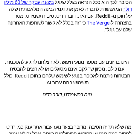
ה לכך היא ככל הנראה בגלל שגוגל
ביצעה עסקה של 60 מיליון
המאפשרת לחברה לאמן את דגמי הבינה המלאכותית שלה
על תוכן מ- Reddit. עם זאת, דובר רדיט, טים רתשמידט, מסר
הרה ל-
The Verge
כי "זה בכלל לא קשור לשותפות האחרונה
 עם גוגל".
נו בדיונים עם מספר מנועי חיפוש. לא הצלחנו להגיע להסכמות
עם כולם, מכיוון שחלקם אינם מסוגלים או לא רוצים להבטיח
הבטחות ניתנות לאכיפה בנוגע לשימוש שלהם בתוכן Reddit, כולל
השימוש בהם עבור AI.
טים רתשמידט, דובר רדיט
לא תהיה הסיבה, מדובר בצעד נועז עבור אתר ענק כמו רדיט
ם כמה ממנועי החיפוש הפופולריים ביותר, אבל זה לא אמור