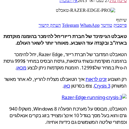
ן מזיג
27 בפברואר 2013
אין תגובות
ף
בוק
טוויטר
WhatsApp
Telegram
העתק קישור
לט הגיימינד של חברת רייזריחל להימכר בהזמנה מוקדמת
ה"ב ובקנדה עוד השבוע. מאוחר יותר לשאר העולם.
הטאבלט המדובר של חברת רייזר, Razer Edge, יחל להימכר
בהזמנה מוקדמת ובשתי גרסאות, גרסת הבסיס במחיר 999$ גרסת
מכאן
.
השבוע
זכינו לראות
איך הטאבלט מצליח להריץ, לא אחר מאשר
חק
Crysis 3
. צפו בסרטון
כאן
.
הטאבלט, מבוסס על מערכת הפעלה Windows 8, משקלו 940
גרם והוא בעל מסך בגודל 10 אינצ’ ומצוייד בזוג בקרים אנאלוגיים
ורי שליטה המשמשים גם כידיות אחיזה.