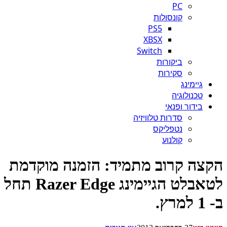
PC
קונסולות
PS5
XBSX
Switch
ביקורות
סקירות
גיימינג
טכנולוגיה
בידור ופנאי
סדרות טלוויזיה
נטפליקס
קולנוע
צה קרוב מתמיד: הזמנה מוקדמת
לטאבלט הגיימינג Razer Edge תחל
ץ.