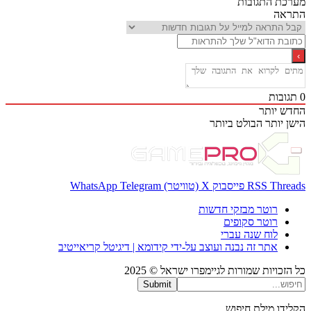
ת התגובות
אה
בות
 יותר
 יותר
הבולט ביותר
Thr
RSS
פייסבוק
X (טוויטר)
Telegram
WhatsApp
רוטר מבזקי חדשות
רוטר סקופים
לוח שנה עברי
אתר זה נבנה ועוצב על-ידי קידומא | דיגיטל קריאייטיב
כויות שמורות לגיימפרו ישראל © 2025
Submit
דו מילת חיפוש