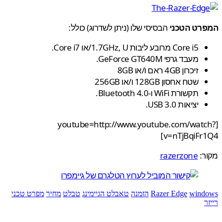
רט הטכני
הבסיסי שלו (ניתן לשדרוג) כולל:
Core i5 מרובע ליבות 1.7GHz, U/או Core i7.
מעבד גרפי GeForce GT640M.
זיכרון 4GB ראם ו/או 8GB
שטח אחסון 128GB ו/או 256GB
תקשורת WiFi ו-Bluetooth 4.0.
יציאות USB 3.0.
[youtube=http://www.youtube.com/wat
v=nTjBqiFr
ר:
razerzone
wind
Razer Edge
הזמנה
טאבלט הגיימינג
טבלט
מחיר
מפרט טכני