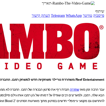
שיתוף
פייסבוק
טוויטר
WhatsApp
Telegram
העתק קישור
Reef Entertainment משחררת טריילר משחקיות חדש למשחק רמבו. החברה דוחה את המשחק מסתיו 2013 שכבר חולף, לתחילת 2014
עבר הרבה זמן מאז
שחררה
חברת ריף את סרטון הבכורה של רמבו. החברה לא ממה
הבא שלה, רמבו, ולמעריצים רבים שגדלו על דמותו של ג'ון רמבו אותו גילם סילב
להתרשם גם מקטעי גיימפליי חדשים בסרטון מתוך מאורעות הסרטים 'Rambo: First Blood' , 'Rambo: First Blood 2' , ו-'Rambo 3'.