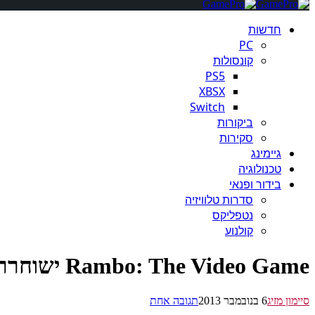
חדשות
PC
קונסולות
PS5
XBSX
Switch
ביקורות
סקירות
גיימינג
טכנולוגיה
בידור ופנאי
סדרות טלוויזיה
נטפליקס
קולנוע
Rambo: The Video Game ישוחרר בתחילת 2014
סיימון מזיג
6 בנובמבר 2013
תגובה אחת