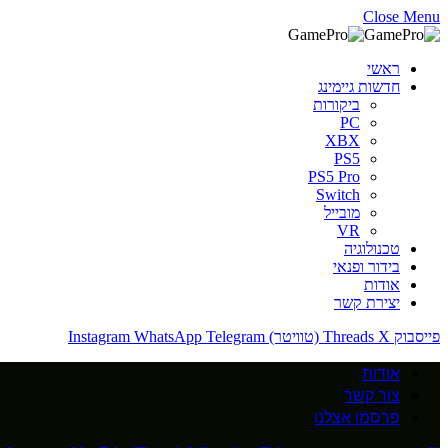
Close Menu
ראשי
חדשות גיימינג
ביקורות
PC
XBX
PS5
PS5 Pro
Switch
מובייל
VR
טכנולוגיה
בידור ופנאי
אודות
יצירת קשר
פייסבוק
X (טוויטר)
Threads
Telegram
WhatsApp
Instagram
אודות
צור קשר
פרסמו אצלנו