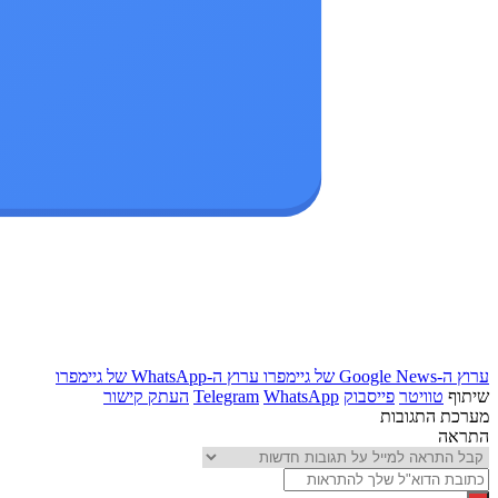
ערוץ ה-Google News של גיימפרו
ערוץ ה-WhatsApp של גיימפרו
שיתוף
טוויטר
פייסבוק
WhatsApp
Telegram
העתק קישור
מערכת התגובות
התראה