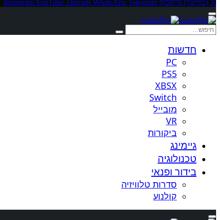
X (טוויטר)
פייסבוק
Telegram
WhatsApp
Threads
YouTube
Instagram
חדשות
PC
PS5
XBSX
Switch
מובייל
VR
ביקורות
גיימינג
טכנולוגיה
בידור ופנאי
סדרות טלוויזיה
קולנוע