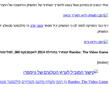
אחד המגיבים בסרטון שאל בנוגע לתאריך השחרור של המשחק והתשובה של החברה היתה : "מאוד מוקדם ב 2014"
ריף כבר הספיקה לספר לנו כי המשחק יכיל מספר
מצבי קרב
וכי סילבסטר סטאלון י
המשחק:
Rambo: The Video Game ישוחרר בתחילת 2014 לאקסבוקס 360, לפלייסטיישן 3 ולמחשב האישי.
[divider]
Rambo: The Video Game
גון רמבו
משחק מחשב
משחקים
סילבסטר סטאל