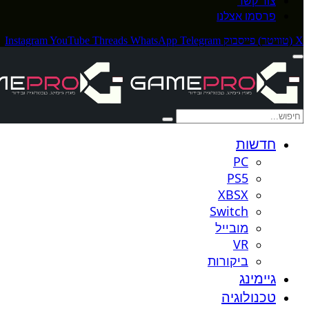
צור קשר
פרסמו אצלנו
X (טוויטר)
פייסבוק
Telegram
WhatsApp
Threads
YouTube
Instagram
חדשות
PC
PS5
XBSX
Switch
מובייל
VR
ביקורות
גיימינג
טכנולוגיה