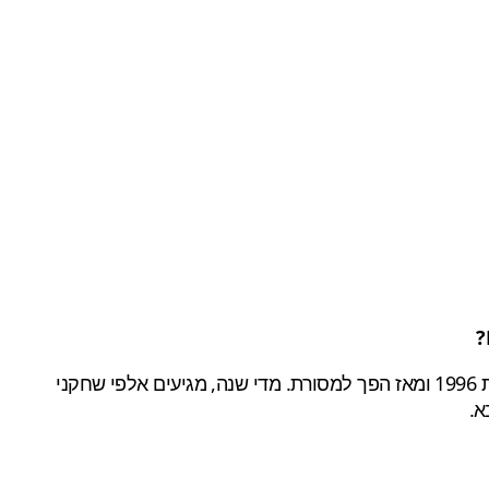
היא אירוע משחקים שנתי, פתוח לקהל הרחב, המתקיים מדי שנה בטקסס, ארה'ב. האירוע הראשון היה בשנת 1996 ומאז הפך למסורת. מדי שנה, מגיעים אלפי שחקני