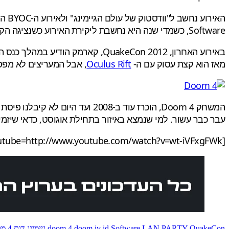
Software, כשמדי שנה היא נחשבת ליקירת האירוע כשנציגה הקבוע הוא ג'ון קארמק, האיש והאגדה.
מאז הוא קצת עסוק עם ה-
Oculus Rift
, אבל המעריצים לא מפסי
עבר כבר עשור. למי שנמצא באיזור בתחילת אוגוסט, כדאי שיזמי
[youtube=http://www.youtube.com/watch?v=wt-iVFxgFWk]
QuakeCon
LAN PARTY
id Software
doom iv
doom 4
גיימינג
דום 4
מס