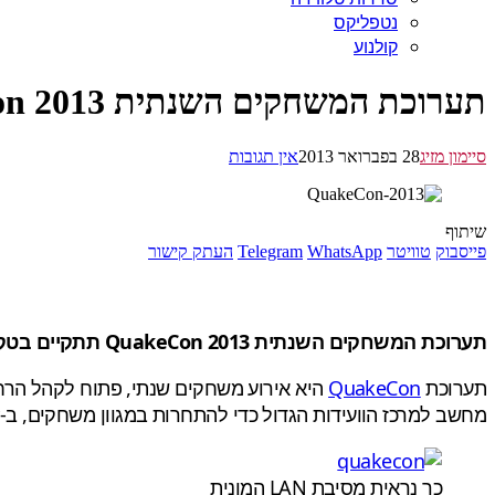
נטפליקס
קולנוע
תערוכת המשחקים השנתית 2013 QuakeCon תתקיים באוגוסט
סיימון מזיג
28 בפברואר 2013
אין תגובות
שיתוף
פייסבוק
טוויטר
WhatsApp
Telegram
העתק קישור
תערוכת ה
משחקים השנתית QuakeCon 2013 תתקיים בטקסס, ארה"ב, בין ה 1-4 לחודש אוגוסט. אולי סוף סוף Doom 4?
תערוכת
QuakeCon
מחשב למרכז הוועידות הגדול כדי להתחרות במגוון משחקים, ב-LAN party המוני, לעיתים, הם אף זוכים להציץ במשחקי הדור הבא.
כך נראית מסיבת LAN המונית