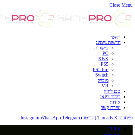
Close Menu
ראשי
חדשות גיימינג
ביקורות
PC
XBX
PS5
PS5 Pro
Switch
מובייל
VR
טכנולוגיה
בידור ופנאי
אודות
יצירת קשר
פייסבוק
X (טוויטר)
Threads
Telegram
WhatsApp
Instagram
אודות