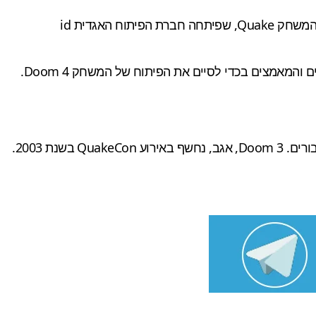
האירוע נחשב ל"וודסטוק של עולם הגיימינג" ולאירוע ה-BYOC הגדול ביותר (Bring-Your-Own-Computer). שם האירוע נלקח מהמשחק Quake, שפיתחה חברת הפיתוח האגדית id
באירוע האחרון, QuakeCon 2012, קארמק הודיע במהלך כנס המעריצים כי הגיע הזמן שהחברה תתמקד ותשקיע את כל המשאבים והמאמצים בכדי לסיים את הפיתוח של המשחק Doom 4.
המשחק Doom 4, הוכרז עוד ב-2008 ועד היום לא קיבלנו פיסת מידע, תמונה, או משהו קטן להיאחז בו, מלבד הבטחות והרבה דיבורים. Doom 3, אגב, נחשף באירוע QuakeCon בשנת 2003.