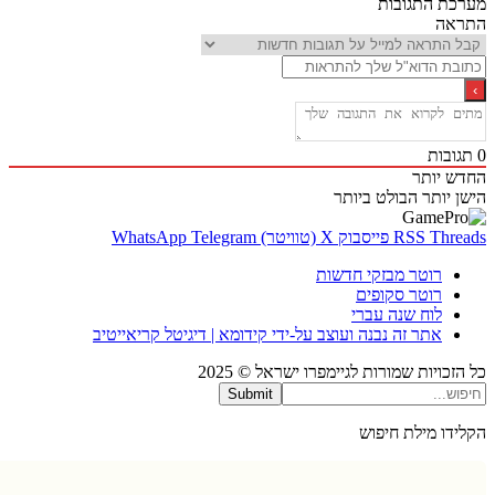
ת התגובות
אה
בות
 יותר
 יותר
הבולט ביותר
Thr
RSS
פייסבוק
X (טוויטר)
Telegram
WhatsApp
רוטר מבזקי חדשות
רוטר סקופים
לוח שנה עברי
אתר זה נבנה ועוצב על-ידי קידומא | דיגיטל קריאייטיב
כויות שמורות לגיימפרו ישראל © 2025
Submit
דו מילת חיפוש