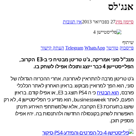
ג'לס
ן מזיג
27 בפברואר 2013
אין תגובות
ף
בוק
טוויטר
WhatsApp
Telegram
העתק קישור
מנכ"ל סוני אמריקה, ג'ט טריטן מבטיח כי ב-E3 הקרוב,
4 כבר ייוצג ותוכלו אפילו לשחק בו.
טריטון מרבה להתראיין לאחרונה. אחרי ההכרזה הגדולה של
, הוא הפך למרואיין מבוקש. בראיון האחרון לאתר הכלכלי
בס,
הוא הבטיח
כי ה PS4 תוצג ב E3, או אפילו קודם. בראיון
הפעם, לאתר businessweek, הוא מודיע כי הפלייסטיישן 4, לא רק
שיוצג בתערוכת E3 הקרובה, אלא שלמשתתפי האירוע תינתן
רות לשחק בקונסולה החדשה ולהתנסות בה. יהיו אפילו
ק תוכן.