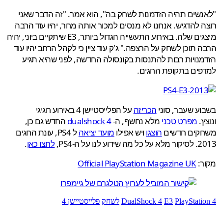
שים תהיה הזדמנות לשחק בה", הוא אמר. "זה הדבר שאני
 להדגיש. אנחנו לא מנסים למכור אותה מחר, יהיו עוד הרבה
מיצגים שלה. באירוע התעשייה הגדול ביותר, E3 שיתקיים ביוני, יהיה
 תוכן לשחק על הרצפה." ג'ק עוד ציין כי לקהל הרחב יהיו עוד
נויות רבות להתנסות בקונסולה החדשה, לפני שהיא תגיע
פים בתקופת החגים.
ע שעבר, סוני
הכריזה
על הפלייסטיישן 4 באירוע חגיגי
ץ.
מפרט טכני
מלא נחשף, ה-
dualshock 4
החדש גם כן,
קים חדשים
הוצגו
ויש אפילו
מועד יציאה
ל PS4, עונת החגים
וע לנו על ה-PS4,
לחצו כאן
.
ר:
Official PlayStation Magazine UK
PlayStati
E3
DualShock 4
לשחק
פלייסטיישן 4