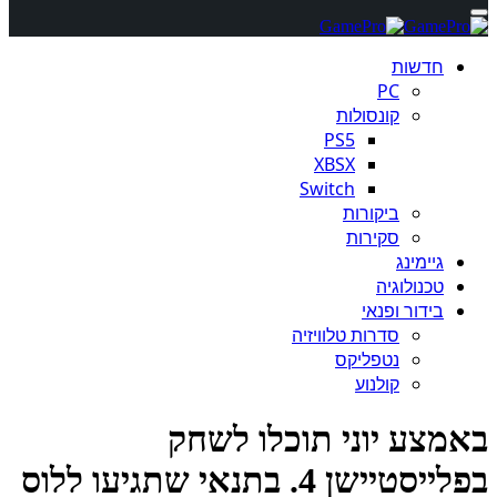
חדשות
PC
קונסולות
PS5
XBSX
Switch
ביקורות
סקירות
גיימינג
טכנולוגיה
בידור ופנאי
סדרות טלוויזיה
נטפליקס
קולנוע
מצע יוני תוכלו לשחק
בפלייסטיישן 4. בתנאי שתגיעו ללוס