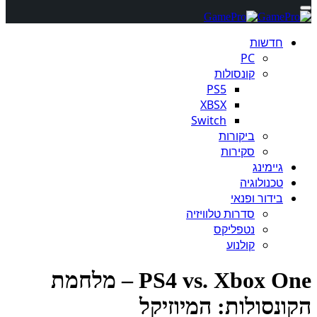
חדשות
PC
קונסולות
PS5
XBSX
Switch
ביקורות
סקירות
גיימינג
טכנולוגיה
בידור ופנאי
סדרות טלוויזיה
נטפליקס
קולנוע
PS4 vs. Xbox One – מלחמת
ונסולות: המיוזיקל