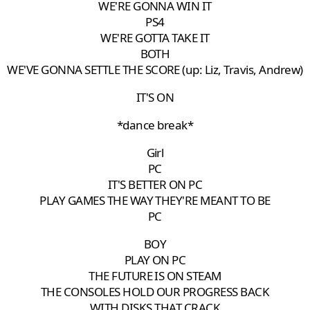
WE'RE GONNA WIN IT
PS4
WE'RE GOTTA TAKE IT
BOTH
WE'VE GONNA SETTLE THE SCORE (up: Liz, Travis, Andr
IT'S ON
*dance break*
Girl
PC
IT'S BETTER ON PC
PLAY GAMES THE WAY THEY'RE MEANT TO BE
PC
BOY
PLAY ON PC
THE FUTURE IS ON STEAM
THE CONSOLES HOLD OUR PROGRESS BACK
WITH DISKS THAT CRACK