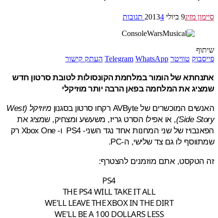
ן מזיג
9 ביולי 2013
4 תגובות
ף
בוק
טוויטר
WhatsApp
Telegram
העתק קישור
חתא של הומור במלחמת הקונסולות לטובת סרטון חדש
יג את המלחמה בפאן הרבה יותר מוזיקלי
המוכשרים של AVByte רקחו סרטון בסגנון
מיוזיקל (West
Side St
, או אפילו הסרט גריז, משעשע ומצחיק, שמציג את
הפאנבויז של שני המחנות אחד נגד השני- PS4 ו- Xbox One רק
וסף לו גם צד שלישי, ה-PC.
הטקסט, אתם מוזמנים להצטרף:
PS4
THE PS4 WILL TAKE IT ALL
WE'LL LEAVE THE XBOX IN THE DIRT
WE'LL BE A 100 DOLLARS LESS