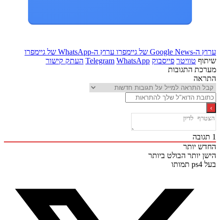
Goo של גיימפרו
ערוץ ה-WhatsApp של גיימפרו
ף
טוויטר
פייסבוק
WhatsApp
Telegram
העתק קישור
ת התגובות
אה
ובה
 יותר
 יותר
הבולט ביותר
ו