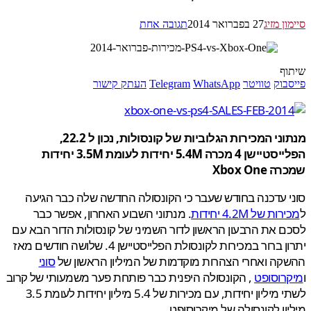
ן מזיג
27 בפברואר 2014
תגובה אחת
ף
בוק
טוויטר
WhatsApp
Telegram
העתק קישור
מנתוני המכירות הגלוביות של קונסולות, נכון ל 22.2,
הפלייסטיישן 4 מכרה 5.4M יחידות לעומת 3.5M יחידות
Xbox On
 עדכנה בחודש שעבר כי הקונסולה החדשה שלה כבר הגיעה
ת של 4.2M יחידות
. מנתוני השבוע האחרון, אפשר כבר
 את הרבעון הראשון לדור השמיני של קונסולות הדור הבא עם
יתרון ברור במכירות לקונסולת הפלייסטיישן 4. שלושה חודשים מאז
ה ואחרי הצהרות מוקדמות של המיליון הראשון של
סוני
רוסופט
, הקונסולה היפנית כבר פותחת פער משמעותי של קרוב
לשתי מיליון יחידות, עם מכירות של 5.4 מיליון יחידות לעומת 3.5
ון לקונסולה של מיקרוסופט.