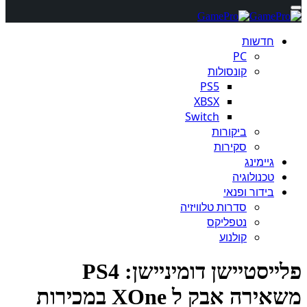
חדשות
PC
קונסולות
PS5
XBSX
Switch
ביקורות
סקירות
גיימינג
טכנולוגיה
בידור ופנאי
סדרות טלוויזיה
נטפליקס
קולנוע
פלייסטיישן דומיניישן: PS4
רה אבק ל XOne במכירות