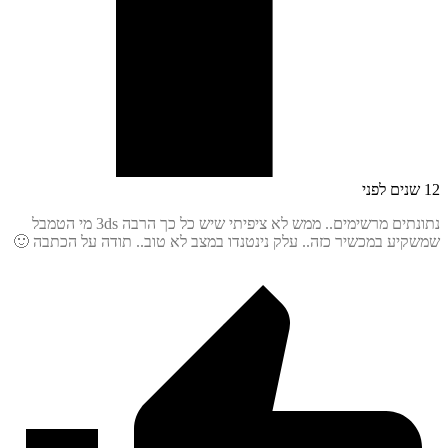
נתונתים מרשימים.. ממש לא ציפיתי שיש כל כך הרבה 3ds מי הטמבל
יע במכשיר כזה.. עלק נינטנדו במצב לא טוב.. תודה על הכתבה 🙂