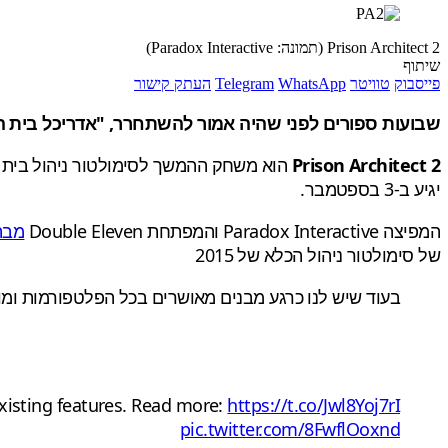
Prison Architect 2 (תמונה: Paradox Interactive)
שיתוף
פייסבוק
טוויטר
WhatsApp
Telegram
העתק קישור
שבועות ספורים לפני שהיה אמור להשתחרר, "אדריכל בית הכלא 2" נדחה ל
Prison Architect 2
יגיע ב-3 בספטמבר.
המפיצה Paradox Interactive והמפתחת Double Eleven
מבה
של סימולטור ניהול הכלא של 2015
בעוד שיש לנו כרגע מבנים מאושרים בכל הפלטפורמות ומוכנ
existing features. Read more:
https://t.co/Jwl8Yoj7rI
pic.twitter.com/8FwflOoxnd