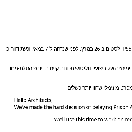
הוא משחק ההמשך לסימולטור ניהול בית הסוהר מ-2015 שהיה מתוכנן במקור לצאת ל-PS5, Xbox Series X/S ולסטים ב-26 במרץ, לפני שנדחה ל-7 במאי, וכעת דווח כי
יזציה של ביצועים וליטוש תכונות קיימות. יורש התלת-ממד
מפרט מינימלי שחוו יותר כשלים
Hello Architects,
We’ve made the hard decision of delaying Prison 
We’ll use this time to work on r