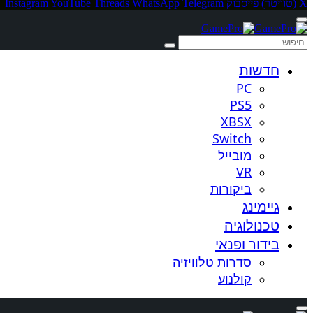
X (טוויטר)
פייסבוק
Telegram
WhatsApp
Threads
YouTube
Instagram
חדשות
PC
PS5
XBSX
Switch
מובייל
VR
ביקורות
גיימינג
טכנולוגיה
בידור ופנאי
סדרות טלוויזיה
קולנוע