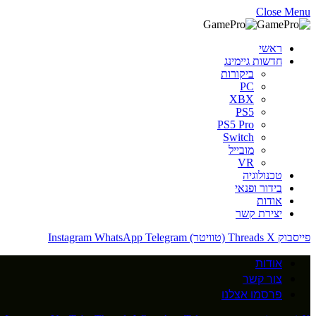
Close Menu
ראשי
חדשות גיימינג
ביקורות
PC
XBX
PS5
PS5 Pro
Switch
מובייל
VR
טכנולוגיה
בידור ופנאי
אודות
יצירת קשר
פייסבוק
X (טוויטר)
Threads
Telegram
WhatsApp
Instagram
אודות
צור קשר
פרסמו אצלנו