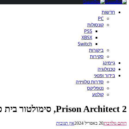
חדשות
PC
קונסולות
PS5
XBSX
Switch
ביקורות
סקירות
גיימינג
טכנולוגיה
בידור ופנאי
סדרות טלוויזיה
נטפליקס
קולנוע
Prison Architect 2, סימולטור בית כלא נדחה שוב
רותם גולדברג
20 באפריל 2024
אין תגובות