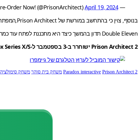
April 19, 2024
— Prison Architect 2 – Pre-Order Now! (@PrisonArchitect)
בנוסף, צוין כי בהתחשב במורשת של Prison Architect,המפתחת מעוניינת להשיק את ההמשך הטוב ביותר האפשרי למשחק אהוב שכזה, מבלי 'לעגל פינות'.
Double Eleven תדון בהמשך כיצד היא מתכננת לפתח עוד כמה מהתכונות הקיימות של המשחק במהלך שידור לייב של Prison Architect 2 ב-25 באפריל.
Prison Architect 2 ישוחרר ב-3 בספטמבר ל-PS5, Xbox Series X/S ולמחשב האישי
Prison Architect 2
Paradox interactive
משחק בית סוהר
משחק סימולציה