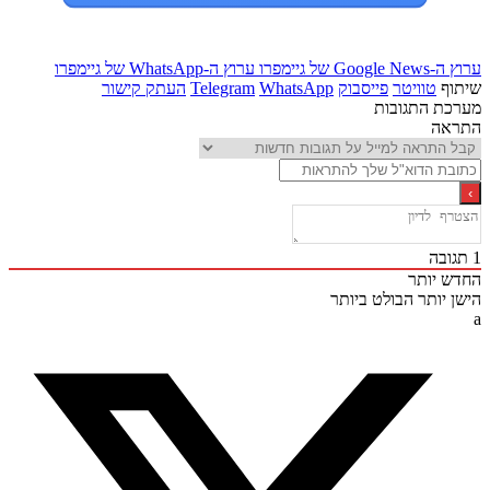
Goo של גיימפרו
ערוץ ה-WhatsApp של גיימפרו
ף
טוויטר
פייסבוק
WhatsApp
Telegram
העתק קישור
ת התגובות
אה
ובה
 יותר
 יותר
הבולט ביותר