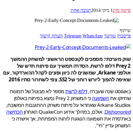
ן מזיג
1 ביוני 2014
תגובה אחת
ף
בוק
טוויטר
WhatsApp
Telegram
העתק קישור
 מערכתי: מסמכים לקונספט הראשוני למשחק ההמשך
Prey 2 דלפו לרשת. הסדרה תמשיך עם פיתוח חדש של
אולפני Arkane, שמשנים לה כיוון ופונים לקהל ההארדקור, עם
להפוך ליורש רוחני של SS2. צפי לשחרור סתיו 2016
גוסט שנה שעברה,
דלפו לרשת
מספר לא מבוטל של תמונות
זקו את
השמועה
כי המשחק Prey 2 נמצא בפיתוח באולפן
Ar שאחראי על פיתוח משחק ההתגנבות המשובח,
Dishono
. אולם, במהלך אירוע QuakeCon האחרון
הכחישה
'סדה את השמועה הנוגעת לזהות המפתחת, אך אישרה כי
ק עדיין "חי".