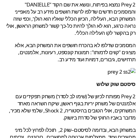
Prey 2 נמצא בפיתוח, ונושא את שם הקוד "DANIELLE"
מכים חדשים שדלפו לרשת חושפים מידע רב על מאפייני
ק הבא, העלילה, הכיוון הכללי שאליו הוא הולך, וכפי שזה
 כרגע, הוא לא הולך להיות כל-כך קשור למשחק הראשון, אולי
הקשר לקו העלילה הכללי.
מכים שדלפו לא בהכרח חושפים את המשחק הבא, אלא
ים "קווים לדמותו": תמונות קונספט, רעיונות, אלמנטים,
שים, גיבורים, דמויות ועוד מידע רב.
טם שוק שלוש
Prey 2 מפותח לכיוון של (שימו לב לסדר) משחק תפקידים עם
טים של משחק יריות בגוף ראשון, שיקח השראה מאחד
המשחקים, אולי הטובים בהיסטוריה, Shock 2, שלמי שלא מכיר,
ר באביו החוקי של סדרת ביושוק.
במשחק הבא, ובדומה לסיסטם–שוק 2, תוכלו לפרוץ לכל מיני
רים וציוד, ממצלמות אבטחה למחשבים , רובוטים , צריחים