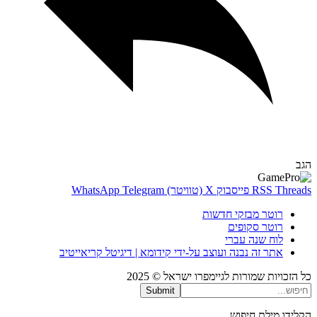
Thr
RSS
פייסבוק
X (טוויטר)
Telegram
WhatsApp
רוטר מבזקי חדשות
רוטר סקופים
לוח שנה עברי
אתר זה נבנה ועוצב על-ידי קידומא | דיגיטל קריאייטיב
כויות שמורות לגיימפרו ישראל © 2025
Submit
דו מילת חיפוש