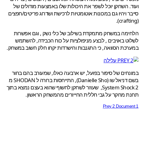
. השחקן יוכל לשפר את היכולות שלו באמצעות מודולים של
ר ויהיו גם במכונות אוטומטיות לרכישת ושדרוג פריטים/חפצים
מה במשחק מתמקדת בשילוב של כלי נשק , וגם אפשרות
ט באויבים , לבצע מניפולציות על כוח הכבידה, להשתמש
כת הסוואה, כי התגנבות והישרדות יקחו חלק חשוב במשחק.
חים של סיפור בפועל, יש ארבעה כאלו, שמעורב בהם בחור
בשם דניאל שו (Danielle Sho), התייחסות ברורה ל SHODAN מ
System Shock 2, שעוזר לשחקן לחשוף שהוא בעצם נמצא בתוך
 מחקר על גבי חללית החייזרים מהמשחק הראשון.
Prey 2 Docume