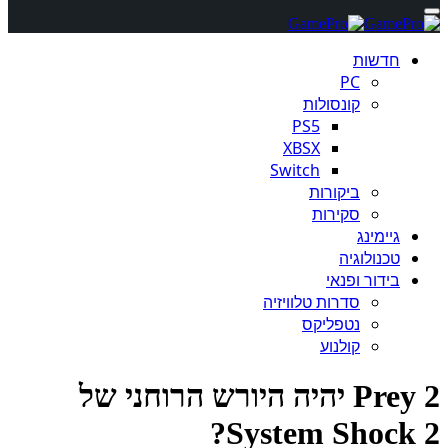
חדשות
PC
קונסולות
PS5
XBSX
Switch
ביקורות
סקירות
גיימינג
טכנולוגיה
בידור ופנאי
סדרות טלוויזיה
נטפליקס
קולנוע
Prey 2 יהיה היורש הרוחני של
System Shock 