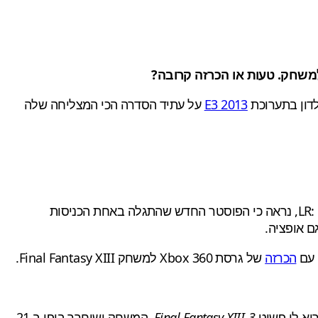
E3 2013
על עתיד הסדרה הכי המצליחה שלה
של המשחק, עדיין מצוינות שתי הקונסולות (אקסבוקס ופלייסטיישן) הראשיות למשחק LR: Final Fantasy XIII, נראה כי הפוסטר החדש שהתגלה באחת הכניסות
ם אופציה.
הכרזה
של גרסת Xbox 360 למשחק Final Fantasy XIII.
רוא לו פשוט
Final Fantasy XIII-3.
המשחק ישוחרר ביפן ב 21