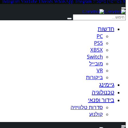
X (טוויטר)
פייסבוק
Telegram
WhatsApp
Threads
YouTube
Instagram
חדשות
PC
PS5
XBSX
Switch
מובייל
VR
ביקורות
גיימינג
טכנולוגיה
בידור ופנאי
סדרות טלוויזיה
קולנוע