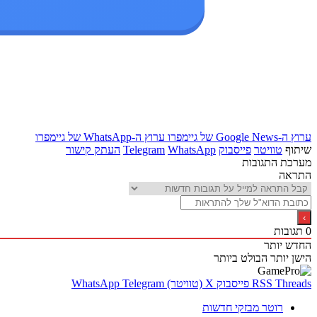
ערוץ ה-Google News של גיימפרו
ערוץ ה-WhatsApp של גיימפרו
שיתוף
טוויטר
פייסבוק
WhatsApp
Telegram
העתק קישור
מערכת התגובות
התראה
0
תגובות
החדש יותר
הישן יותר
הבולט ביותר
Threads
RSS
פייסבוק
X (טוויטר)
Telegram
WhatsApp
רוטר מבזקי חדשות