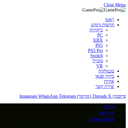
Close Menu
ראשי
חדשות גיימינג
ביקורות
PC
XBX
PS5
PS5 Pro
Switch
מובייל
VR
טכנולוגיה
בידור ופנאי
אודות
יצירת קשר
פייסבוק
X (טוויטר)
Threads
Telegram
WhatsApp
Instagram
אודות
צור קשר
פרסמו אצלנו