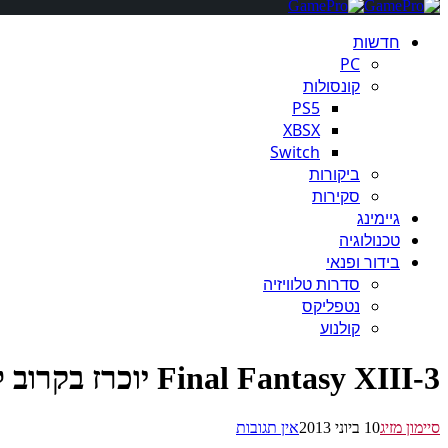
חדשות
PC
קונסולות
PS5
XBSX
Switch
ביקורות
סקירות
גיימינג
טכנולוגיה
בידור ופנאי
סדרות טלוויזיה
נטפליקס
קולנוע
Final Fantasy XIII-3 יוכרז בקרוב למחשב [שמועה]
סיימון מזיג
10 ביוני 2013
אין תגובות