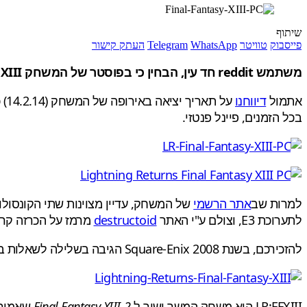
שיתוף
פייסבוק
טוויטר
WhatsApp
Telegram
העתק קישור
משתמש reddit חד עין, הבחין כי בפוסטר של המשחק Lightning Returns: Final Fantasy XIII מצויינת גם גרסת PC למשחק. טעות או הכרזה קרובה?
אתמול
דיווחנו
על תאריך יציאה באירופה של המשחק (14.2.14) כשבמהלך השבוע האחרון הודיעה Square Enix כי היא מתכוונת לדון בתערוכת
בכל הזמנים, פיינל פנטזי.
למרות שב
אתר הרשמי
לתערוכת E3, וצולם ע"י האתר
destructoid
מרמז על הכרזה קרב
להזכירכם, בשנת 2008 Square-Enix הגיבה בשלילה לשאלות בנוגע לפורט כלשהו ל-PC, רק בשביל להדהים את העולם אחרי זה עם
LR:FFXIII הוא משחק המשך ישיר ל
Final Fantasy XIII-2
שאמור 