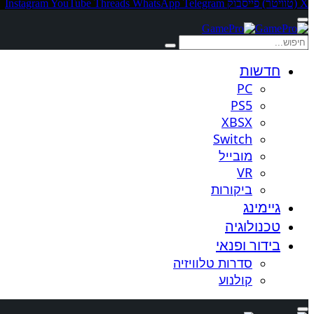
X (טוויטר)
פייסבוק
Telegram
WhatsApp
Threads
YouTube
Instagram
חדשות
PC
PS5
XBSX
Switch
מובייל
VR
ביקורות
גיימינג
טכנולוגיה
בידור ופנאי
סדרות טלוויזיה
קולנוע