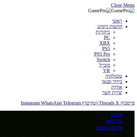
Close Menu
ראשי
חדשות גיימינג
ביקורות
PC
XBX
PS5
PS5 Pro
Switch
מובייל
VR
טכנולוגיה
בידור ופנאי
אודות
יצירת קשר
פייסבוק
X (טוויטר)
Threads
Telegram
WhatsApp
Instagram
אודות
צור קשר
פרסמו אצלנו