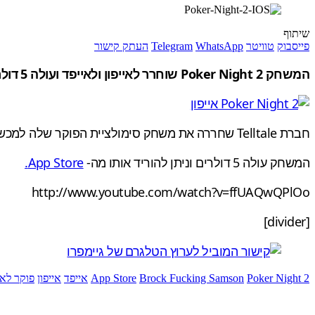
שיתוף
פייסבוק
טוויטר
WhatsApp
Telegram
העתק קישור
המשחק Poker Night 2 שוחרר לאייפון ולאייפד ועולה 5 דולר. גם Brock Fucking Samson שם.
חברת Telltale שחררה את משחק סימולציית הפוקר שלה למכשירי אפל, אייפד 2 ומעלה ואייפון 4 ומעלה.
המשחק עולה 5 דולרים וניתן להוריד אותו מה-
App Store.
http://www.youtube.com/watch?v=ffUAQwQPlOo
[divider]
Poker Night 2
Brock Fucking Samson
App Store
אייפד
אייפון
פוקר לאי