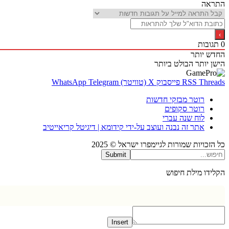
התראה
0
תגובות
החדש יותר
הישן יותר
הבולט ביותר
Threads
RSS
פייסבוק
X (טוויטר)
Telegram
WhatsApp
רוטר מבזקי חדשות
רוטר סקופים
לוח שנה עברי
אתר זה נבנה ועוצב על-ידי קידומא | דיגיטל קריאייטיב
כל הזכויות שמורות לגיימפרו ישראל © 2025
Submit
הקלידו מילת חיפוש
Insert