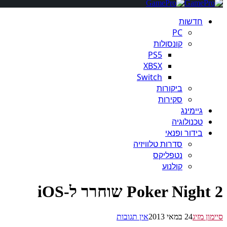
חדשות
PC
קונסולות
PS5
XBSX
Switch
ביקורות
סקירות
גיימינג
טכנולוגיה
בידור ופנאי
סדרות טלוויזיה
נטפליקס
קולנוע
Poker Night 2 שוחרר ל-iOS
סיימון מזיג
24 במאי 2013
אין תגובות