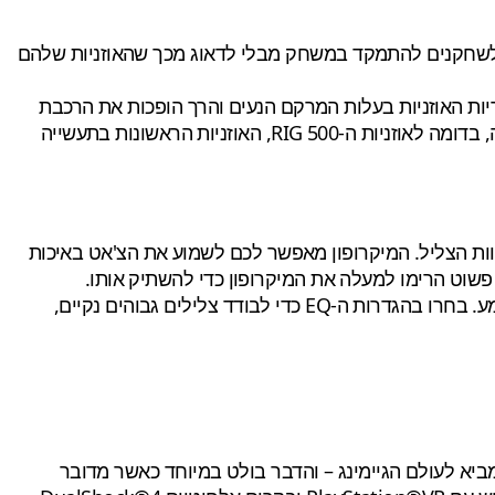
RIG 800HX) Xbox One) הן בעלות חיי סוללה של 24 שעות ויתרון זה מאפשר לשחקנים להתמקד במשחק מבלי לדאוג מכך שהאוזניות שלהם
רך זמן. כריות האוזניות בעלות המרקם הנעים והרך הופכות את הרכבת
האוזניות לנוחה יותר ומעצימות את בידוד הקול כדי לאפשר חוויה וירטואלית מקסימלית. ה-RIG 800 הן בעלות עיצוב ניתן להתאמה, בדומה לאוזניות ה-RIG 500, האוזניות הראשונות בתעשייה
ס ומגבילה את עיוות הצליל. המיקרופון מאפשר לכם לשמוע את הצ'אט באיכות
שוט הרימו למעלה את המיקרופון כדי להשתיק אותו.
בקרה מדויקת: חוגת בקרה כפולה על האוזנייה השמאלית תעזור לכם לאזן במהירות בין המשחק לבין הצ'אט ולשלוט בעוצמת השמע. בחרו בהגדרות ה-EQ כדי לבודד צלילים גבוהים נקיים,
 מביא לעולם הגיימינג – והדבר בולט במיוחד כאשר מדובר