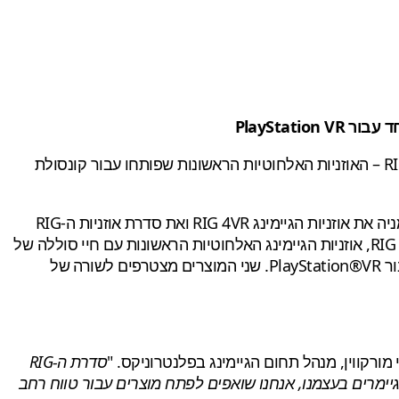
הסדרות החדשות של RIG 600, RIG 400 ו-RIG 4VR בנויות על המערך הנוכחי של פלנטרוניקס עבור גיימרים, הכולל את ה-RIG 800 – האוזניות האלחוטיות הראשונות שפותחו עבור קונסולת
חברת פלנטרוניקס, חלוצה ומובילה עולמית בתחום מוצרי תקשורת קולית ומכשירים לבישים, הציגה ב-Gamescom בקלן שבגרמניה את אוזניות הגיימינג RIG 4VR ואת סדרת אוזניות ה-RIG
החדשה של החברה, המיועדת ל-Xbox One ול-PS4. התוספת החדשה של פלנטרוניקס למשפחת מוצרי ה-RIG היא סדרת ה-RIG 800, אוזניות הגיימינג האלחוטיות הראשונות עם חיי סוללה של
עד 24 שעות. משפחת ה-RIG 800 מצטרפת אל ה-RIG 4VR, אשר מהוות את האוזניות הראשונות בתעשייה אשר פותחו במיוחד עבור PlayStation®VR. שני המוצרים מצטרפים לשורה של
 מורקווין, מנהל תחום הגיימינג בפלנטרוניקס. "
סדרת ה-RIG
כגיימרים בעצמנו, אנחנו שואפים לפתח מוצרים עבור טווח רחב