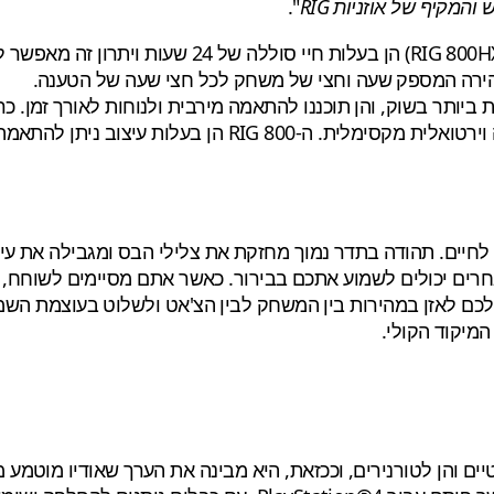
המקיף של אוזניות RIG
".
אוזניות ה-RIG 800HS) PlayStation 4) ואוזניות ה-
הירה המספק שעה וחצי של משחק לכל חצי שעה של הטענה.
ינג האלחוטיות הקלות ביותר בשוק, והן תוכננו להתאמה מירבית ולנוחות לאו
ים של 40 מ"מ מעוררים את האודיו לחיים. תהודה בתדר נמוך מחזקת את צלילי הב
רים יכולים לשמוע אתכם בבירור. כאשר אתם מסיימים לשוחח, פ
מיקוד הקולי.
טיים והן לטורנירים, וככזאת, היא מבינה את הערך שאודיו מוטמע