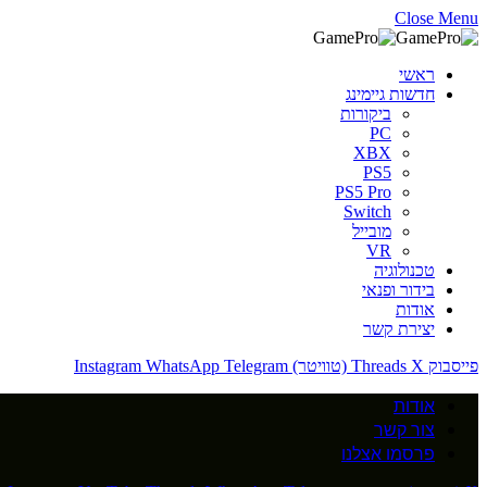
Close Menu
ראשי
חדשות גיימינג
ביקורות
PC
XBX
PS5
PS5 Pro
Switch
מובייל
VR
טכנולוגיה
בידור ופנאי
אודות
יצירת קשר
פייסבוק
X (טוויטר)
Threads
Telegram
WhatsApp
Instagram
אודות
צור קשר
פרסמו אצלנו