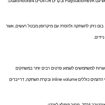
ק של הצלילים. בום ניתן להשתקה ולהסרה עם מיקרופון מבטל רעשים, אשר
ל, והן מאפשרות למשתמשים לשמוע פרטים רבים יותר במשחקים
סדרת אוזניות ה-RIG 400 כוללת את ה-RIG 400HX אשר נועדו ל-Xbox One ואת ה-RIG 400HS אשר נועדו ל-PlayStation 4. שני הדגמים כוללים inline volume ובקרת השתקה, דרייברים