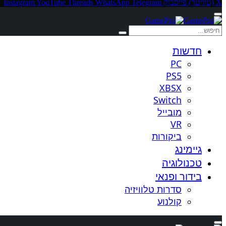
X (טוויטר)
פייסבוק
Telegram
WhatsApp
Threads
YouTube
Instagram
חדשות
PC
PS5
XBSX
Switch
מובייל
VR
ביקורות
גיימינג
טכנולוגיה
בידור ופנאי
סדרות טלוויזיה
קולנוע