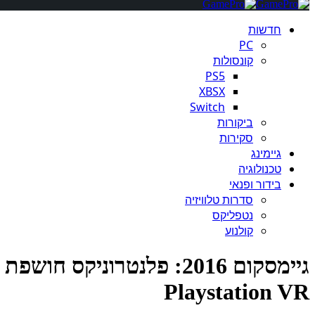
חדשות
PC
קונסולות
PS5
XBSX
Switch
ביקורות
סקירות
גיימינג
טכנולוגיה
בידור ופנאי
סדרות טלוויזיה
נטפליקס
קולנוע
גיימסקום 2016: פלנטרוני
Playstation VR