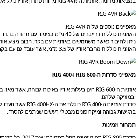
במציאות מדומה. אוזניות ה-RIG 4VR מהוות פתרון אודיו כולל אשר פותח עבור PlayStation®4, עם כבלים ניתנים להחלפה ושימוש עם PlayStation®VR ובקרים אלחוטיים DualShock®4.
מאפיינים נוספים של ה-RIG 4VR:
האוזניות כוללות דרייברים של 40 מ"
ניתן לחיבור כאשר משתמשים באוזניות עם בקר. הבום מציע אודיו
האוזניות כוללות מחבר אודיו של 3.5 מ"מ, אשר עובד גם עם בקרי קונסולות אחרים (כולל Xbox One), (PC/Mac) ומכשירי גיימינג ניידים.
מאפייני סדרות ה-RIG 600 ו-RIG 400
אוזניות ה-RIG 600 הינן בעלות אודיו באיכות גב
ובמוזיקה שלהם.
ברגישות גבוהה ומיקרופונים מבטלי רעשים שניתנים להסרה.
תמחור וזמינות
סדרת RIG 800 תהיה זמינה החל מתחילת שנת 2017. כל הדגמים החדשים האחרים יהיו זמינים אצל המשווקים המורשים החל מאוקטובר 2016. מחיר מומלץ לצרכן: