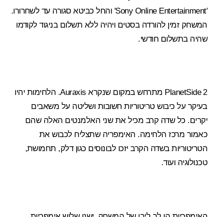
'Sony Online Entertainment' והחל כביטא סגורה עד לשחרורו.
המשחק זמין להורדה בסטים ויהיה ללא תשלום בניגוד לקודמו
שהיה בתשלום חודשי.
PlanetSide 2 מתרחש במקום שנקרא Auraxis. הלחימות יהיו
בעיקר על כיבוש טריטוריות חשובות ושליטה על משאבים
יקרים. כל שדה קרב מכיל את שני האלמנטים האלה שהם
כאמור מרכז הלחימה. האימפריה שתצליח לכבוש את
הטריטוריות בשדה הקרב יזכו לבונוסים כגון דלק, תחמושת,
טכנולוגיה ועוד.
האימפריות הן לב ליבו של המשחק. ישנן שלוש אימפריות