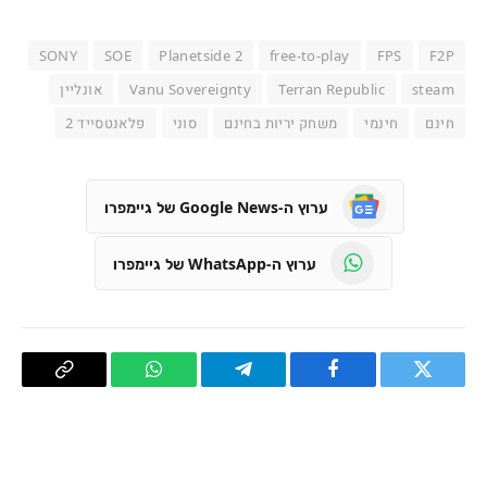
SONY
SOE
Planetside 2
free-to-play
FPS
F2P
steam
Terran Republic
Vanu Sovereignty
אונליין
חינם
חינמי
משחק יריות בחינם
סוני
פלאנטסייד 2
ערוץ ה-Google News של גיימפרו
ערוץ ה-WhatsApp של גיימפרו
טוויטר
פייסבוק
Telegram
WhatsApp
העתק
קישור