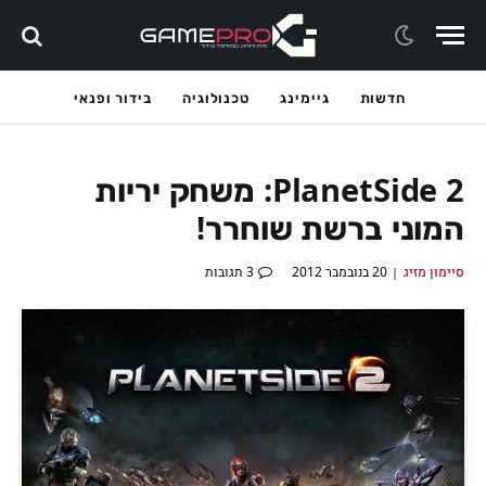
חדשות
גיימינג
טכנולוגיה
בידור ופנאי
PlanetSide 2: משחק יריות
המוני ברשת שוחרר!
סיימון מזיג
20 בנובמבר 2012
3 תגובות