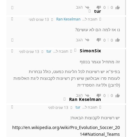
הגב
0
0
tur
תגובה ל...
Ran Keselman
13 שנים לפני
נו אז למה הם לא עושים?
הגב
0
0
SimonSix
תגובה ל...
tur
13 שנים לפני
זה מתחיל ונגמר בכסף
בפיפ"א יש רשיונות לכל הליגות כמעט, כולל נבחרות
לעומת פרו אבולושן שיש רק רשיונות לקבוצות ליגת האלופות
(לרובן) ולליגה הספרדית
הגב
0
0
Ran Keselman
תגובה ל...
tur
13 שנים לפני
יש רשיונות לקבוצות הבאות:
http://en.wikipedia.org/wiki/Pro_Evolution_Soccer_20
14#National_Teams