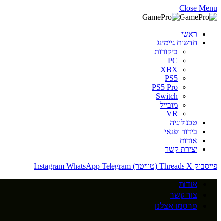
Close Menu
ראשי
חדשות גיימינג
ביקורות
PC
XBX
PS5
PS5 Pro
Switch
מובייל
VR
טכנולוגיה
בידור ופנאי
אודות
יצירת קשר
פייסבוק
X (טוויטר)
Threads
Telegram
WhatsApp
Instagram
אודות
צור קשר
פרסמו אצלנו