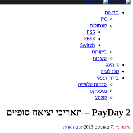
חדשות
PC
קונסולות
PS5
XBSX
Switch
ביקורות
סקירות
גיימינג
טכנולוגיה
בידור ופנאי
סדרות טלוויזיה
נטפליקס
קולנוע
PayDay 2 – תאריכי יציאה סופיים
סיימון מזיג
7 באוגוסט 2013
תגובה אחת