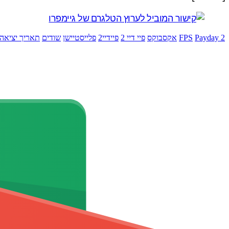
Payday 2
FPS
אקסבוקס
פיי דיי 2
פיידיי2
פלייסטיישן
שודים
תאריך יציאה