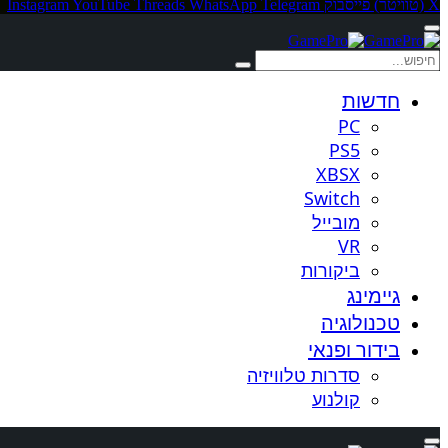
X (טוויטר)
פייסבוק
Telegram
WhatsApp
Threads
YouTube
Instagram
חדשות
PC
PS5
XBSX
Switch
מובייל
VR
ביקורות
גיימינג
טכנולוגיה
בידור ופנאי
סדרות טלוויזיה
קולנוע