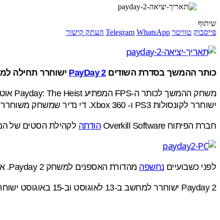
שיתוף
פייסבוק
טוויטר
WhatsApp
Telegram
העתק קישור
כותר ההמשך בסדרת השודים
PayDay 2
ישוחרר תחילה למחש
משחק ההמשך לכותר ה-FPS המפתיע Payday: The Heist אוטוטו ישוחרר והחברה מעדכנת כי הוא ישוחרר קודם כל ל
ישוחרר לקונסולות PS3 ו- Xbox 360. די נדיר שמשחק משוחרר קודם ל-PC.
חברת הפיתוח Overkill Software
הודתה
לקהילת הסטים של המ
לפני כשבועיים
נחשפה
מהדורת האספנים למשחק Payday 2. אם חיפשתם מסיכה, כפפות מגומי ושטרות מזוייפים, המהדורה הזו בשבילכם…
Payday 2 ישוחרר למחשב ב-13 לאוגוסט וב-15 באוגוסט ישוחרר לקונסולות Playstation 3 ול-Xbox 360