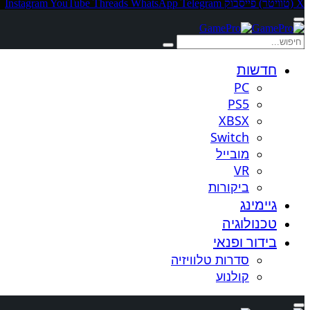
X (טוויטר)
פייסבוק
Telegram
WhatsApp
Threads
YouTube
Instagram
חדשות
PC
PS5
XBSX
Switch
מובייל
VR
ביקורות
גיימינג
טכנולוגיה
בידור ופנאי
סדרות טלוויזיה
קולנוע