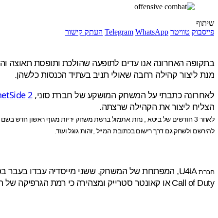
שיתוף
פייסבוק
טוויטר
WhatsApp
Telegram
העתק קישור
מנת ליצור קהילה רחבה שאולי תניב בעתיד הכנסות כלשהן.
לאחרונה כתבתי על המשחק המושקע של חברת סוני,
netSide 2
הצליח ליצור את הקהילה שרצתה.
להירשם ולשחק גם דרך רישום בכתובת המייל ,זהות גוגל ועוד.
חברת
Call of Duty או קאונטר סטרייק ומצהירה כי רמת הגרפיקה של המשחק שוות ערך לרמת הגרפיקה בקונסולות. על אילו קונסולות מדובר? הוא לא פירט…