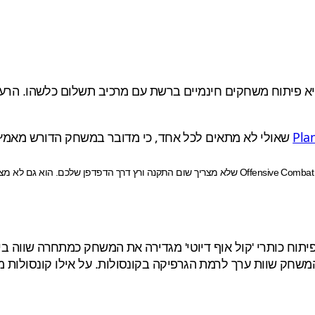
Pla
שאולי לא מתאים לכל אחד, כי מדובר במשחק הדורש מאמץ ק
לאחר 3 חודשים של ביטא , נחת אתמול ברשת משחק יריות מגוף ראשון חדש בשם Offensive Combat שלא מצריך