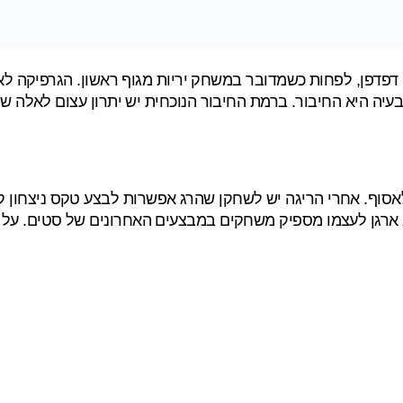
ן, לפחות כשמדובר במשחק יריות מגוף ראשון. הגרפיקה לא ה
 , הבעיה היא החיבור. ברמת החיבור הנוכחית יש יתרון עצום לאל
גה יש לשחקן שהרג אפשרות לבצע טקס ניצחון קצר שנקרא Pwn שיעניק לו מטבעו
א ארגן לעצמו מספיק משחקים במבצעים האחרונים של סטים. ע