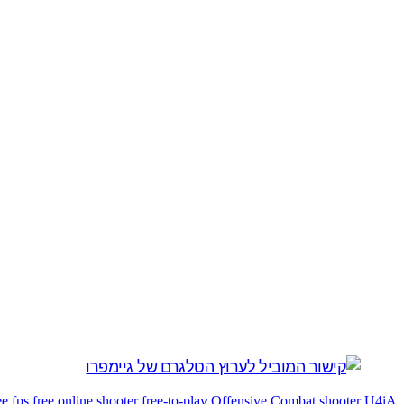
ee fps
free online shooter
free-to-play
Offensive Combat
shooter
U4iA