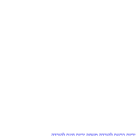
ריות ברשת להורדה
משחק יריות חינם להורדה