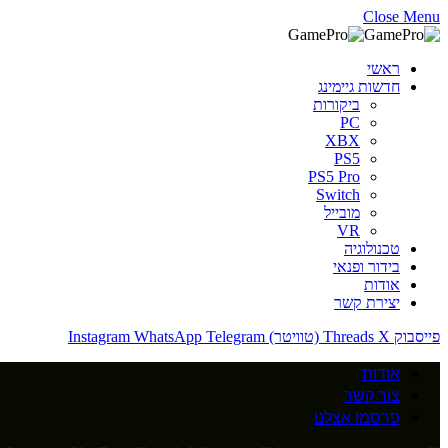
Close Menu
ראשי
חדשות גיימינג
ביקורות
PC
XBX
PS5
PS5 Pro
Switch
מובייל
VR
טכנולוגיה
בידור ופנאי
אודות
יצירת קשר
פייסבוק
X (טוויטר)
Threads
Telegram
WhatsApp
Instagram
אודות
צור קשר
פרסמו אצלנו