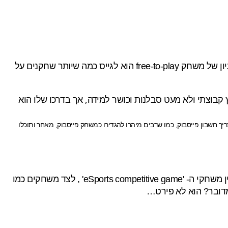
בתקופה האחרונה אנו עדים לתופעה שהולכת ותופסת תאוצה והיא פיתוח משחקים חינמיים ברשת עם מרכיב תשלום כלשהו. הרעיון של משחק free-to-play הוא לגייס כמה שיותר שחקנים על
בוצתי ולא מעט סבלנות וכושר למידה, אך בדרכו שלו הוא
 שום התקנה ורץ דרך הדפדפן שלכם. הוא גם לא מצריך חשבון פייסבוק, כמו שרבים מיהרו להגדירו כמשחק פייסבוק, מאחר ותוכלו
U4iA, המפתחת של המשחק, ששני מייסדיה עבדו בעבר בפיתוח כותרי 'קול אוף דיוטי' מגדירה את המשחק כמתחרה שווה בין משחקי ה- 'eSports competitive game' , לצד משחקים כמו