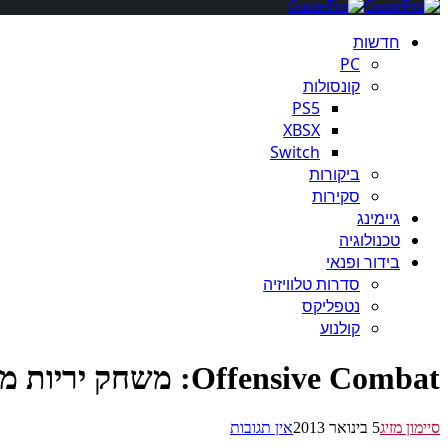
חדשות
PC
קונסולות
PS5
XBSX
Switch
ביקורות
סקירות
גיימינג
טכנולוגיה
בידור ופנאי
סדרות טלוויזיה
נטפליקס
קולנוע
Offensive Combat: משחק יריות מגוף ראשון חינמי ברשת
סיימון מזיג
5 בינואר 2013
אין תגובות