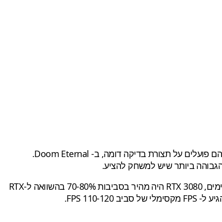
סרטון הביצועים שפרסמה NVIDIA מציג את ביצועי הכרטיס GeForce RTX 3080 ואת ביצועיו של ה- GeForce RTX 2080 Ti, שניהם פועלים על תצורת בדיקה דומה, ב- Doom Eternal.
מבחינת ביצועים, ה- NVIDIA GeForce RTX 3080 הציג בממוצע בסביבות 120fps בסצנות עם אקשן טהור, בעוד שבמקרים מסוימים, RTX 3080 היה מהיר בסביבות 70-80% בהשוואה ל-RTX