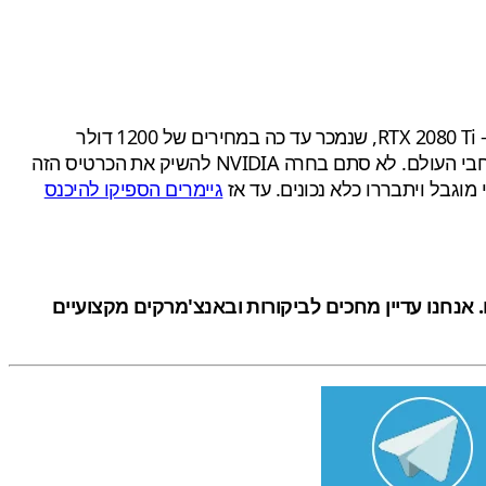
אבל מה שהכי מרשים לגבי המספרים הללו זה לא רק שהכרטיס מהיר כל כך, אלא שתג המחיר שלו הוא כמעט חצי ממחירו של ה- RTX 2080 Ti, שנמכר עד כה במחירים של 1200 דולר
(וגיימרים כעת מוכרים אותו בפאניקה במחיר נמוך מאוד). תמורת 699 דולר, RTX 3080 מתגלה כמוצר די מטורף עבור גיימרים ברחבי העולם. לא סתם בחרה NVIDIA להשיק את הכרטיס הזה
מוגבל ויתבררו כלא נכונים. עד אז
גיימרים הספיקו להיכנס
עמים שעשויים להתגלות כשיווקיים. אנחנו עדיין מחכים לביקורות ובאנצ'מרקים מקצועיים