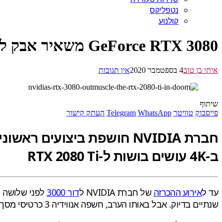
נטפליקס
קולנוע
GeForce RTX 3080 משאיר אבק ל-RTX 2080 Ti ב-4K
איתי בן טוב
4 בספטמבר 2020
אין תגובות
שיתוף
פייסבוק
טוויטר
WhatsApp
Telegram
העתק קישור
ב-4K עושים בושות ל-RTX 2080 Ti
עד ל
אירוע ההכרזה
של חברת NVIDIA ל
דור 3000
לפני שלושה י
שנתיים בדיוק. אבל באותו הערב, חשפה אנווידיה 3 כרטיסי מסך שלטענתה חזקים יותר, או במקרה הכי גרוע (RTX 3070), משתווים לכרטיס RTX 2080 Ti.