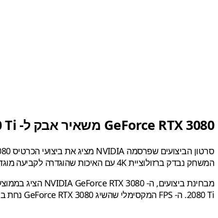
GeForce RTX 3080 משאיר אבק ל- GeForce RTX 2080 Ti
המשחק נבדק ברזולוציית 4K עם האיכות שהוגדרה לקביעה מוגדרת מראש של Ultra Nightmare שהיא רמת הנאמנות החזותית הגבוהה ביותר שיש למשחק להציע.
2080 Ti. ה- FPS המקסימלי שהשיג GeForce RTX 3080 נחת בסביבות 160-170 FPS ואילו GeForce RTX 2080 Ti הצליח רק להגיע ל- FPS מקסימלי של סביב 110-120 FPS.