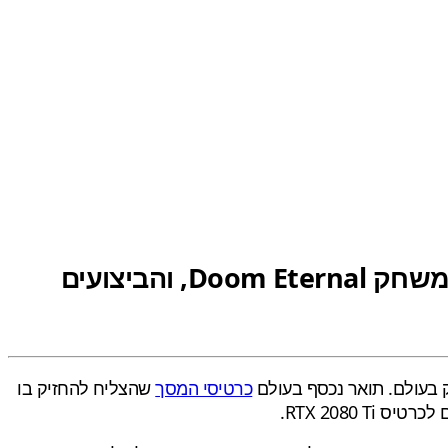
חברת NVIDIA חושפת ביצועים ראשונים לכרטיס המסך GeForce RTX 3080 במשחק Doom Eternal, והביצועים
 בעולם. תואר נכסף בעולם
כרטיסי המסך
שהצליח להחזיק בו