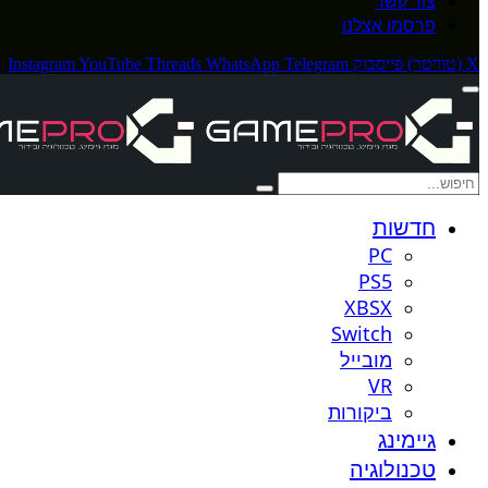
צור קשר
פרסמו אצלנו
X (טוויטר)
פייסבוק
Telegram
WhatsApp
Threads
YouTube
Instagram
חדשות
PC
PS5
XBSX
Switch
מובייל
VR
ביקורות
גיימינג
טכנולוגיה