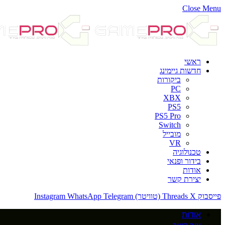
Close Menu
ראשי
חדשות גיימינג
ביקורות
PC
XBX
PS5
PS5 Pro
Switch
מובייל
VR
טכנולוגיה
בידור ופנאי
אודות
יצירת קשר
פייסבוק
X (טוויטר)
Threads
Telegram
WhatsApp
Instagram
אודות