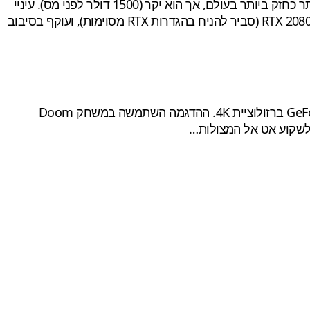
עוקף את ה-RTX 2080 Ti ב-50% לפחות, והוא הכרטיס הראשון שמתיישב על כס המלכות ומוכתר כחזק ביותר בעולם, אך הוא יקר (1500 דולר לפני מס). עיניי
, שבחברת אנווידיה מבטיחים שביצועיו כפולים מאלו של RTX 2080 (סביר להניח בהגדרות RTX מסוימות), ועוקף בסיבוב
NVIDIA פרסמה השוואת ביצועים חדשה של כרטיס המסך GeForce RTX 3080 לעומת ספינת הדגל הקודמת, GeForce RTX 2080 Ti ברזולוציית 4K. ההדגמה השתמשה במשחק Doom