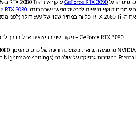
כרטיס הדגל
GeForce RTX 3090
הגיימרים דווקא נשואות לכרטיס המשני שבחבורה,
e RTX 3080
את ה- RTX 2080 Ti וכל זה במחיר שפוי של 699 דולר (לפני מס).
GeForce RTX 3080 – מקום שני בביצועים אבל בדרך להפוך ללהיט
Eternal בהגדרות גרפיקה על אולטרה (Ultra Nightmare settings) ונראה כי GeForce RTX 3080 נותן לספינת הדגל הנוכחית, לשקוע אט אל המצולות…