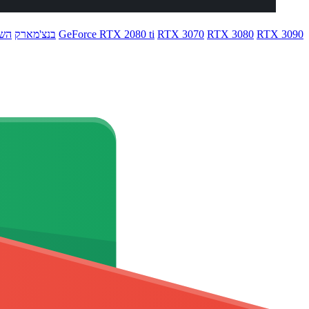
RTX 3090
RTX 3080
RTX 3070
GeForce RTX 2080 ti
בנצ'מארק
השו