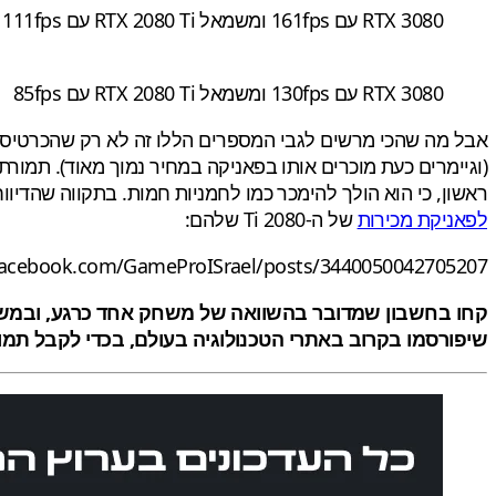
RTX 3080 עם 161fps ומשמאל RTX 2080 Ti עם 111fps
RTX 3080 עם 130fps ומשמאל RTX 2080 Ti עם 85fps
ראשון, כי הוא הולך להימכר כמו לחמניות חמות. בתקווה שהדיוו
לפאניקת מכירות
של ה-2080 Ti שלהם:
facebook.com/GameProISrael/posts/3440050042705207
שיפורסמו בקרוב באתרי הטכנולוגיה בעולם, בכדי לקבל תמו