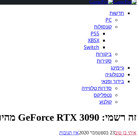
חדשות
PC
קונסולות
PS5
XBSX
Switch
ביקורות
סקירות
גיימינג
טכנולוגיה
בידור ופנאי
סדרות טלוויזיה
נטפליקס
קולנוע
זה רשמי: GeForce RTX 3090 מהיר ב 10-15% מה- RTX 3080
איתי בן טוב
23 בספטמבר 2020
אין תגובות