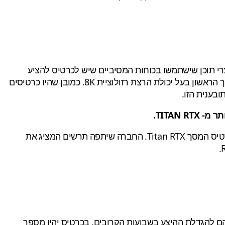
ם אנשי מקצוע ויוצרי תוכן שישתמשו בכוחות המסיביים שיש לכרטיס להציע
לעיבוד נתונים, מחקר AI וגם להשלים את יכולת העיבוד שלו. באשר למשחקים, GeForce RTX 3090 הוכתר על ידה ככרטיס המסך הראשון בעל יכולת הרצת רזולוציית 8K. כמובן שהיו כרטיסים
מבחינת ביצועים סטנדרטיים, ה- RTX 3090 יהיה מהיר בערך 10-15% מה GeForce RTX 3080 בממוצע ועד 50% מהיר יותר מכרטיס המסך Titan RTX. החברה שיתפה תרשים המציג את
כי הם עובדים עם שותפיהם להגדלת ההיצע בשבועות הקרובים. בכרטיס יהיו מספר