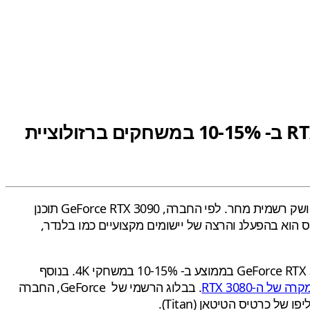
חברת NVIDIA מאשרת כי כרטיס הדגל RTX 3090 מהיר יותר מהכרטיס RTX 3080 ב- 10-15% במשחקים ברזולוציית
שיושק רשמית מחר. לפי החברה, GeForce RTX 3090 תוכנן
רונו הבולט של הכרטיס הוא בהפעלנ והרצה של יישומים מקצועיים כמו בלנדר,
החברה מאשרת כי כרטיס הדגל שלה מהיר יותר מה- GeForce RTX 3080 בממוצע ב- 10-15% במשחקי 4K. בנוסף
 של ה-RTX 3080
. בבלוג הרשמי של GeForce, החברה