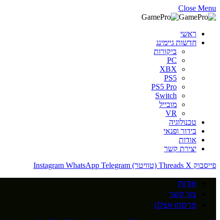
Close Menu
ראשי
חדשות גיימינג
ביקורות
PC
XBX
PS5
PS5 Pro
Switch
מובייל
VR
טכנולוגיה
בידור ופנאי
אודות
יצירת קשר
פייסבוק
X (טוויטר)
Threads
Telegram
WhatsApp
Instagram
אודות
צור קשר
פרסמו אצלנו