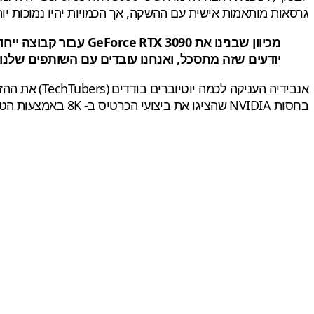
גרסאות מותאמות אישית עם ההשקה, אך הכמויות יהיו נמוכות יותר ואנחנ
יודעים שזה מתסכל, ואנחנו עובדים עם השותפים שלנו
בחסות NVIDIA שהציגו את ביצועי הכרטיס ב- 8K באמצעות הטלוויזיה Signature ZX בגודל 88 אינטש, של LG.