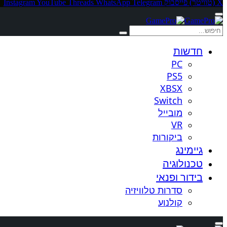
X (טוויטר)
פייסבוק
Telegram
WhatsApp
Threads
YouTube
Instagram
חדשות
PC
PS5
XBSX
Switch
מובייל
VR
ביקורות
גיימינג
טכנולוגיה
בידור ופנאי
סדרות טלוויזיה
קולנוע