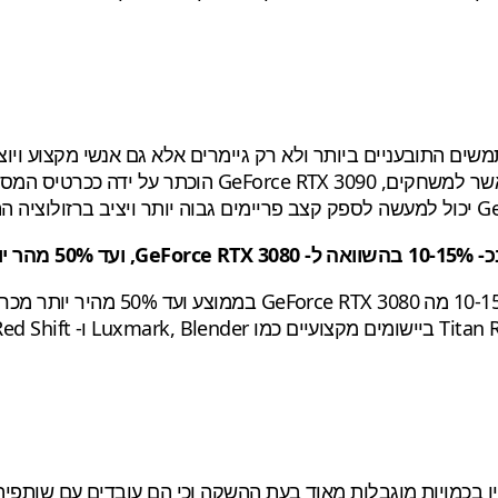
 ה- GeForce RTX 3090 ימשוך את המשתמשים התובעניים ביותר ולא רק גיימרים אלא ג
NVI הצהירה מראש כי GeForce RTX 3090 יהיה זמין בכמויות מוגבלות מאוד בעת ההשקה ו