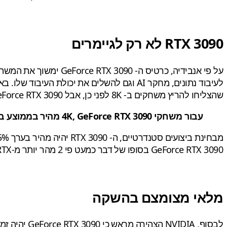
RTX 3090 לא רק לגיימרים
על פי אנבידיה, כרטיס
שהצליחו להריץ משחקים ב- 8K לפני כן, אבל GeForce RTX 3090 יכול למעשה לספק קצב פריימים גבוה יותר ויציב ברזולוציה התובענית הזו.
עבור משחקי 4K, GeForce RTX 3090 מהיר בממוצע בכ- 10-15% בהשוואה ל- GeForce RTX 3080, ועד 50% מהר יותר מ- TITAN RTX.
GeForce RTX 3090 בסופו של דבר כמעט פי 2 מהר יותר מ-Titan RTX ביישומים מקצועיים כמו Luxmark, Blender ו- Red Shift.
מלאי מצומצם בהשקה
לבסוף, DIA