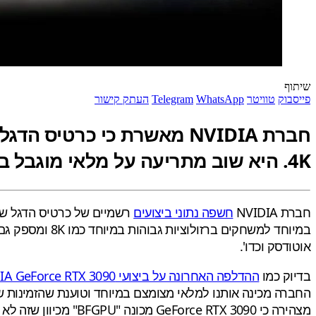
שיתוף
פייסבוק
טוויטר
WhatsApp
Telegram
העתק קישור
4K. היא שוב מתריעה על מלאי מוגבל בהשקה
חברת NVIDIA
חשפה נתוני ביצועים
רשמיים של כרטיס הדגל של
במיוחד למשחקי
אוטודסק וכדו'.
בדיוק כמו
ההדלפה האחרונה על ביצועי NVIDIA GeForce RTX 3090
החברה מכינה אותנו למלאי מצומצם במיוחד וטוענת שהזמינות
מצהירה כי GeForce RTX 3090 מכונה "BFGPU" מכיוון שזה לא רק כרטיס גרפי מסורתי המכוון למשחק, אלא צריך להיחשב כמחליפו של כרטיס הטיטאן (Titan).