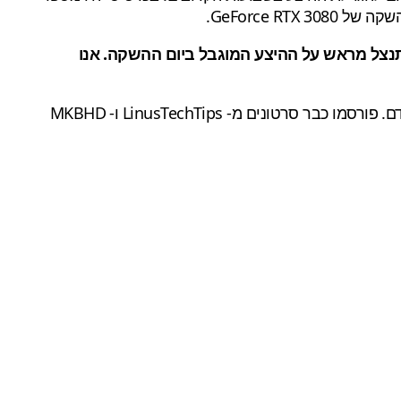
GeForce R.
 ייחודית של משתמשים, כמו ה- TITAN RTX לפניה, אנו רוצים להתנצל מראש על ההיצע המוגבל ביום ההשקה. אנו
אנבידיה העניקה לכמה יוטיוברים בודדים (TechTubers) את ההזדמנות להציג את פוטנציאל של ה-GeForce RTX 309 בשלב מוקדם. פורסמו כבר סרטונים מ- LinusTechTips ו- MKBHD