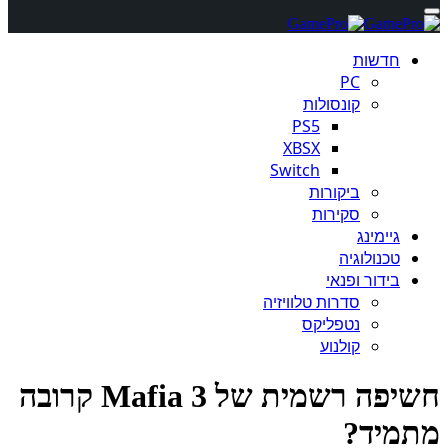
חדשות
PC
קונסולות
PS5
XBSX
Switch
ביקורות
סקירות
גיימינג
טכנולוגיה
בידור ופנאי
סדרות טלוויזיה
נטפליקס
קולנוע
חשיפה רשמית של Mafia 3 קרובה
מיד?