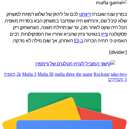
ץ שנה שעברה
דיווחנו
לכם על ליהוק של שלוש דמויות למשחק
קיבל שם, והניחוש היה שמדובר במשחק הבא בסדרת מאפיה.
היה שקט לאחר מכן, עד שבתחילת השנה, כשהשחקן ריק
ולונה
צייץ
בטוויטר ציוץ שהביא אחריו את הספקולציות. רבים
נו כי תהיה הכרזה
ב-E3
האחרון, אך שום מילה לא נזרקה.
take
Rockstar
mafia three the game
Mafia III
Mafia 3
2k
מאפיה
חקים