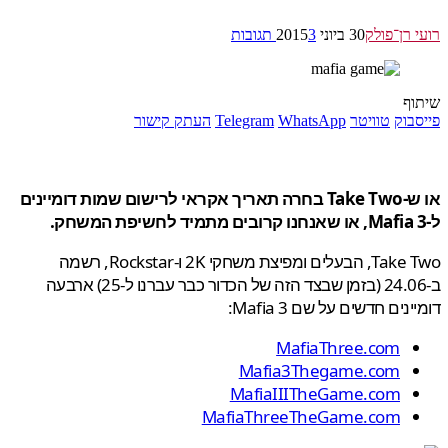
 רן־פולק
30 ביוני 2015
3 תגובות
ף
בוק
טוויטר
WhatsApp
Telegram
העתק קישור
או ש-Take Two בחרה תאריך אקראי לרישום שמות דומיינים
Take Two, הבעלים ומפיצת משחקי 2K ו-Rockstar, רשמה
ב-24.06 (בזמן שבצד הזה של הכדור כבר עברנו ל-25) ארבעה
נים חדשים על שם Mafia 3:
MafiaThree.com
Mafia3Thegame.com
MafiaIIITheGame.com
MafiaThreeTheGame.com