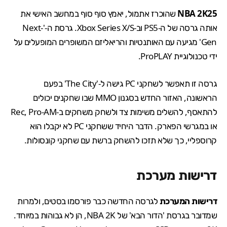
NBA 2K25
שהוכרז אתמול
, יאמץ סוף סוף במחשב האישי את
אותה גרסה של ה-PS5 וב-Xbox Series X/S. גרסת ה-'Next-
Gen' מגיעה עם האותנטיות והריאליזם המשופרים המופעלים על
ידי טכנולוגיית ProPLAY.
גרסה זו תאפשר לשחקני PC גישה ל-'The City' בפעם
הראשונה, האזור החדש בסגנון MMO שבו שחקנים יכולים
להתאסף, להשלים משימות צד ולשחק משחקים ב-Rec, Pro-AM
או במגרשי הפארק. הדבר היחיד ששחקני PC לא יקבלו הוא
קרוספליי, כך שלא תזכו להשחק ברשת עם שחקני קונסולות.
דרישות מערכת
דרישות המערכת
לגרסה החדשה כבר פורסמו בסטים, ולמרות
שמדובר בגרסת 'הדור הבא' של NBA 2K, הן לא גבוהות במיוחד.