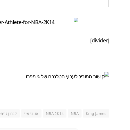
[divider]
King James
NBA
NBA 2K14
אנ בי איי
לברון גיימ