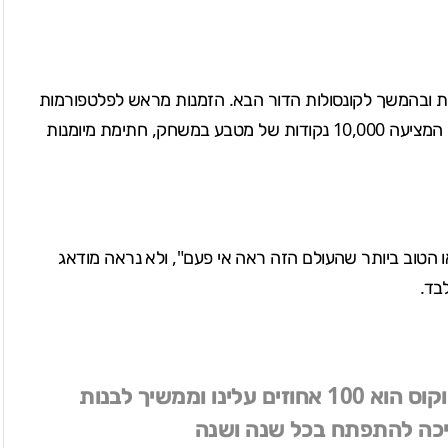
לקונסולות הנוכחיות ובהמשך לקונסולות הדור הבא. הזמנות מראש לפלטפורמות
הנוכחיות כוללות את King James Bonus Pack, חבילה המציעה 10,000 נקודות של מטבע במשחק, חתימת מיומנות
משחק ספורט הווידאו הטוב ביותר שהעולם הזה ראה אי פעם", ולא נראה מודאג
אנו מכירים את התחרות בשוק, אבל הפוקוס הוא 100 אחוזים עלינו וממשיך לבנות
כה להתפתח בכל שנה ושנה