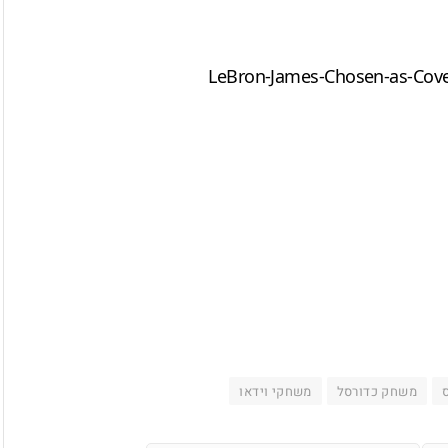
ס
משחק כדורסל
משחקי וידאו