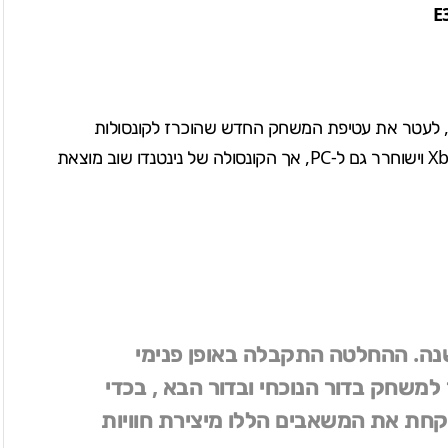
נה, לעטר את עטיפת המשחק החדש שהוכרז לקונסולות
PlayStation 3, PlayStation 4, Xbox 360 ו- Xbox One וישוחרר גם ל-PC, אך הקונסולה של נינטנדו שוב מוצאת
לא עושים את גרסת ה-Wii U השנה. ההחלטה התקבלה באופן פנימי
משחק בדור הנוכחי ובדור הבא , בכדי
לקחת את המשאבים הללו מיצירת חוויות