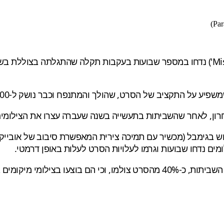
התקציב של הסרט, שהולך והמתנפח וכבר נושק ל-400 מיליון דולר.
מים נדחו שבועות וגרמו לעלויות הסרט לעלות באופן דרמטי.
ור הארקטי. הוא גם הוסיף ש