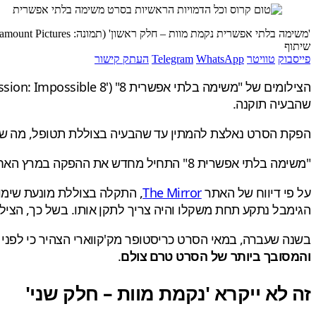
'משימה בלתי אפשרית נקמת מוות – חלק ראשון' (תמונה: Paramount Pictures)
שיתוף
פייסבוק
טוויטר
WhatsApp
Telegram
העתק קישור
שהבעיה תוקנה.
הפקת הסרט נאלצת להמתין עד שהבעיה בצוללת תטופל, מה שמשפיע על 
"משימה בלתי אפשרית 8" התחיל מחדש את ההפקה במרץ האחרון, לאחר שהשביתות בתעשייה בשנה שעברה עצרו את הצילומים בסרט ביולי אשתקד.
על פי דיווח של האתר
The Mirror
הגימבל נתקע תחת משקלו והיה צריך לתקן אותו. בשל כך, הצילו
בשנה שעברה, במאי הסרט כריסטופר מק'קווארי הצהיר כי לפני השביתות, כ-40% מהסרט צולמו, וכי הם בוצעו בצילומי מיקומים באפריקה ובאז
והמסובך ביותר של הסרט טרם צולם
.
זה לא ייקרא 'נקמת מוות – חלק שני'