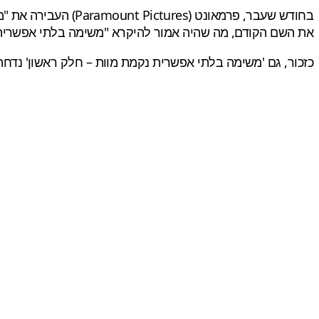
בחודש שעבר, פרמאונט (Paramount Pictures) העבירה את "משימה: בלתי אפשרית 8" מהתאריך המקורי שלו ביוני 2024 ל-23 במאי 2025, זו דחייה בשנה שלמה. עוד דווח כי הסרט
את השם הקודם, מה שהיה אמור להיקרא "משימה בלתי אפשרית נק
כזכור, גם 'משימה בלתי אפשרית נקמת מוות – חלק ראשון' נדח