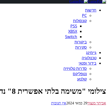
חדשות
PC
קונסולות
PS5
XBSX
Switch
ביקורות
סקירות
גיימינג
טכנולוגיה
בידור ופנאי
סדרות טלוויזיה
נטפליקס
קולנוע
צילומי "משימה בלתי אפשרית 8" נדחו שוב בגלל בעיה בצוללת
אביתר מנצור
29 במאי 2024
אין תגובות