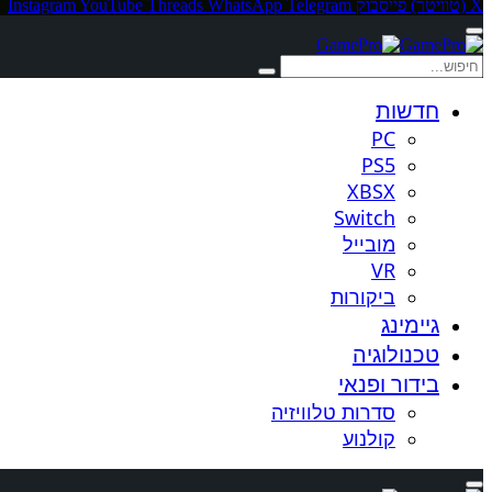
X (טוויטר)
פייסבוק
Telegram
WhatsApp
Threads
YouTube
Instagram
חדשות
PC
PS5
XBSX
Switch
מובייל
VR
ביקורות
גיימינג
טכנולוגיה
בידור ופנאי
סדרות טלוויזיה
קולנוע