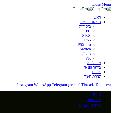
Close Menu
ראשי
חדשות גיימינג
ביקורות
PC
XBX
PS5
PS5 Pro
Switch
מובייל
VR
טכנולוגיה
בידור ופנאי
אודות
יצירת קשר
פייסבוק
X (טוויטר)
Threads
Telegram
WhatsApp
Instagram
אודות
צור קשר
פרסמו אצלנו