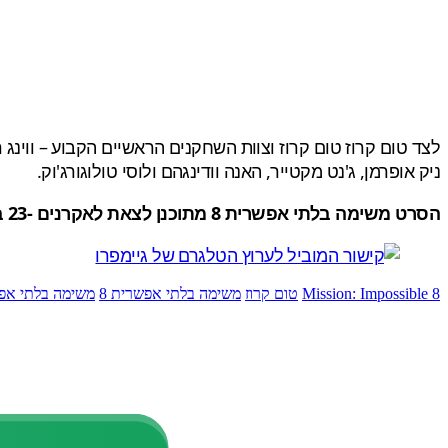
לצד טום קרוז טום קרוז וצוות השחקנים הראשיים הקבוע – ווינג ר
ניק אופרמן, ג'נט מקטייר, האנה וודינגהם ולוסי טולוגורג'וק.
הסרט משימה בלתי אפשרית 8 מתוכנן לצאת לאקרנים -23 במאי 2025, על ידי Paramount Pictures.
Mission: Impossible 8
טום קרוז
משימה בלתי אפשרית 8
משימה בלתי אפש