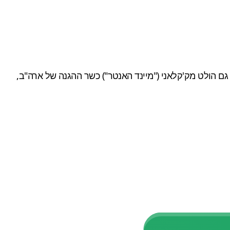
פו גם הולט מק'קלאני ("מיינד האנטר") כשר ההגנה של ארה"ב,