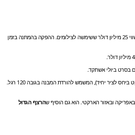
הצילומים של "משימה בלתי אפשרית 8" ('Mission: Impossible 8') נדחו במספר שבועות בעקבות תקלה שהתגלתה בצוללת בשווי 25 מיליון דולר ששימשה לצילומים. ההפקה בהמתנה בזמן
, התקלה בצוללת מונעת שימוש בגימבל (מכשיר עם תמיכה צירית המאפשרת סיבוב של אובייקט ביחס לציר יחיד), המשמש להורדת המבנה בגובה 120 רגל.
הרצף הגדול