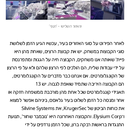
והאזור השלישי – 'הנוף'
לאחר הפירוט על סוגי האזורים בעיר, עכשיו הגיע הזמן לשלושת
סוגי הקבוצות במשחק. יש את קבוצת הרצים, שאחת מהן היא
פיית' שאותה אנו משחקים, הקבוצה חיה על הגגות ומתפרנסת
על ידי עבודות שליח, הם הולכים לפי הרצון שלהם ולא על פי הרצון
של הקונגלומרטים. אם אנחנו כבר מדברים על הקונגלומרטים,
הם הקבוצה היריבה שתמיד שואפת לגבוה. יש 13
תאגידי קונגלומרטים שכל אחת מהן מורכבת ממשפחה חזקה או
אחר ומנסה כל הזמן לשלוט בעיר גלאסס, ביניהם אפשר למצוא
את כוחות הביטון של KrugerSec, את Silvine Systems
ו־Elysium Corp. והקבוצה האחרונה היא 'נובמבר שחור', תנועת
התנגדות בראשות רבקה ברון, שכל הזמן נרדפים על ידי