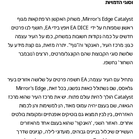
וסוגי הדמויות
Mirror's Edge Catalyst
, משחק האקשן הרפתקאות מגוף
ראשון שמפותח על ידי EA DICE ויופץ בידי EA, חושף לנו פרטים
חדשים על כמה נקודות חשובות במשחק, כמו על העיר עצמה
כגון: מרכז העיר, האנקור וה"נוף". יתרה מזאת, גם קצת מידע על
שלושת סוגי הקבוצות שהם הקונגלומרטים, הרצים ו'נובמבר
השחור' נחשפו.
נתחיל עם העיר עצמה; EA חשפה פרטים על שלושה אזורים בעיר
גלאסס, שם נשתולל כאוות נפשנו, בכל זאת, Mirror's Edge
Catalyst הולך להיות עולם פתוח. יש את מרכז העיר שהוא מרכז
הגאווה, שם בעצם יהיה עמוס מאוד, הן למשימות והן לכמות
האזרחים, בין לבין תמצאו גם בוטיקים אופנתיים ומקומות בולטים
אחרים. האזור השני, 'האנקור' שהוא בעצם אחד מהאזורים
העשירים שיכלול בניינים גבוהים, מועדוני לילה, קניונים שדרך