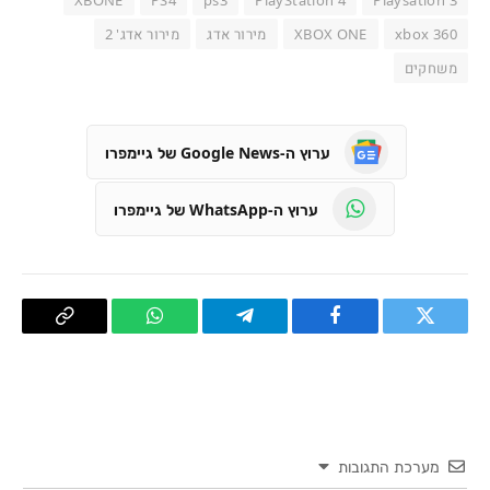
XBONE
PS4
ps3
PlayStation 4
Playsation 3
xbox 360
XBOX ONE
מירור אדג
מירור אדג' 2
משחקים
ערוץ ה-Google News של גיימפרו
ערוץ ה-WhatsApp של גיימפרו
טוויטר
פייסבוק
Telegram
WhatsApp
העתק
קישור
מערכת התגובות