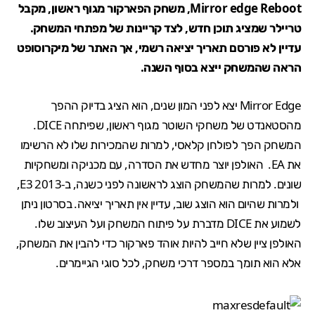
Mirror edge Reboot, משחק הפארקור מגוף ראשון, מקבל
טריילר שמציג תוכן חדש, לצד קריינות של מפתחי המשחק.
עדיין לא פורסם תאריך יציאה רשמי, אך האתר של
מיקרוסופט
הראה שהמשחק ייצא בסוף השנה.
Mirror Edge יצא לפני המון שנים, הוא הציג בדיוק ההפך
מהסטאנדט של משחקי השוטר מגוף ראשון, שפיתחה DICE.
המשחק הפך לפולחן קלאסי, למרות שהמכירות שלו לא הרשימו
את EA. האולפן יוצר מחדש את הסדרה, עם מכניקה ומשחקיות
שונים. למרות שהמשחק הוצג לראשונה לפני כשנה, ב-E3 2013,
ולמרות שהיום הוא הוצג שוב, עדיין אין תאריך יציאה. בסרטון ניתן
לשמוע את DICE מדברת על פיתוח המשחק ועל העיצוב שלו.
האולפן ציין שלא חייב להיות אוהד פארקור כדי להבין את המשחק,
אלא הוא תומך במספר דרכי משחק, לכל סוגי הגיימרים.