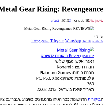
Metal Gear Rising: Revengeance כל הביקורות כאן
סיימון מזיג
19 בפברואר 2013
2 תגובות
שיתוף
פייסבוק
טוויטר
WhatsApp
Telegram
העתק קישור
ז'אנר: אקשן מגוף שלישי
חברת הפצה: Konami
חברת פיתוח: Platinum Games
פלטפורמות משחק:PC, PS3, Xbox
360.
תאריך יציאה בישראל: 22.02.2013
ה
ביקורות
הראשונות כבר הגיחו מהמגזינים בשבוע שעבר עם ציונים גבוהים. מגזין הגיימינג Famitsu היפני, העניק למשחק 39/40 
ו-
Play
קינח ב
-91.