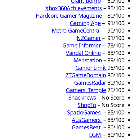
Giant Bomb
– 80/100
Xbox360Achievements
– 85/100
Hardcore Gamer Magazine
– 80/100
Gaming Age
– 91/100
Metro GameCentral
– 90/100
NZGamer
– 91/100
Game Informer
– 78/100
Vandal Online
– 83/100
Meristation
– 89/100
Gamer Limit
95/100
ZTGameDomain
80/100
GamesRadar
80/100
Gamers' Temple
75/100
Shacknews
– No Score
ShopTo
– No Score
SpazioGames
– 85/100
AusGamers
– 83/100
GamesBeat
– 80/100
EGM
– 80/100