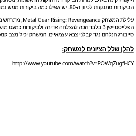
הביקורות מתנקזות לכיוון ה-80. יש אפילו כמה ביקורות ממש נמוכות. כנראה שהיעדרותו של קוז'ימה, מהגה ההפקה הראשית, נותנת את אותותיה.
הפלייסטיישן 3 בלבד וזכה להצלחה אדירה ולביקורות כמעט מושלמות (
סייבורג הנלחם נגד קבלני צבא עצמאיים. המשחק יכיל מצב קמפיי
להלן שלל הציונים למשחק:
http://www.youtube.com/watch?v=POWqZugfHCY