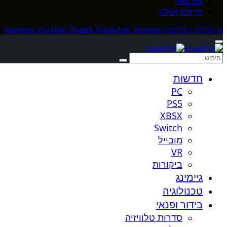
צור קשר
פרסמו אצלנו
X (טוויטר)
פייסבוק
Telegram
WhatsApp
Threads
YouTube
Instagram
חדשות
PC
PS5
XBSX
Switch
מובייל
VR
ביקורות
גיימינג
טכנולוגיה
בידור ופנאי
סדרות טלוויזיה