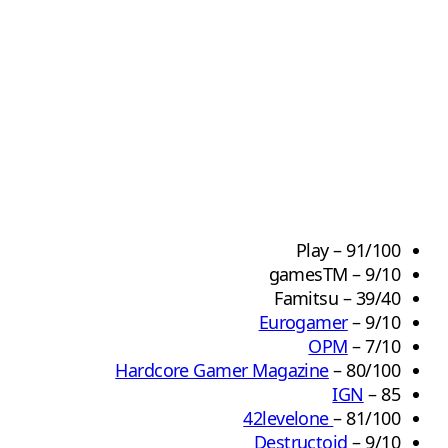
Play – 91/100
gamesTM – 9/10
Famitsu – 39/40
Eurogamer
– 9/10
OPM
– 7/10
Hardcore Gamer Magazine
– 80/100
IGN
– 85
42levelone
– 81/100
Destructoid
– 9/10