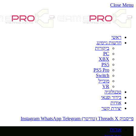
Close Menu
ראשי
חדשות גיימינג
ביקורות
PC
XBX
PS5
PS5 Pro
Switch
מובייל
VR
טכנולוגיה
בידור ופנאי
אודות
יצירת קשר
פייסבוק
X (טוויטר)
Threads
Telegram
WhatsApp
Instagram
אודות