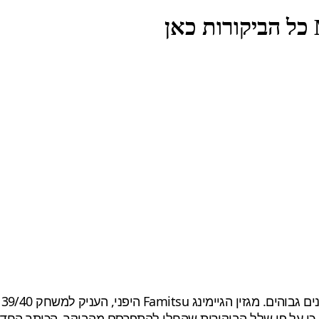
(97.75), המגזין האנגלי GameTM, העניק למשחק את הציון