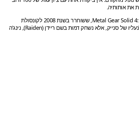
עלילת המשחק Metal Gear Rising: Revengeance, מתרחש מספר שנים לאחר עלילת המשחק המצוין Metal Gear Solid 4: Guns of the Patriots, ששוחרר בשנת 2008 לקונסולת
בסולם metacritic). בכותר החדש,MGSR, לא נחזור לנעליו של סנייק, אלא נשחק דמות בשם ריידן (Raiden), נינג'ה