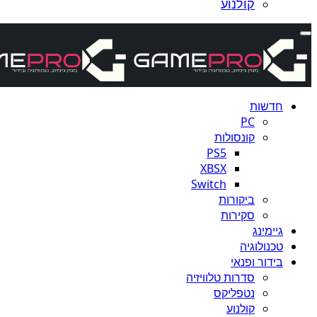
קולנוע
חדשות
PC
קונסולות
PS5
XBSX
Switch
ביקורות
סקירות
גיימינג
טכנולוגיה
בידור ופנאי
סדרות טלוויזיה
נטפליקס
קולנוע