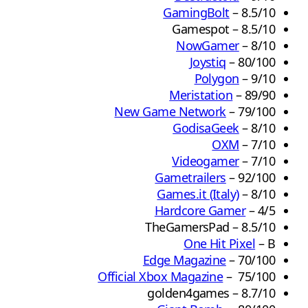
GamingBolt
– 8.5/10
Gamespot – 8.5/10
NowGamer
– 8/10
Joystiq
– 80/100
Polygon
– 9/10
Meristation
– 89/90
New Game Network
– 79/100
GodisaGeek
– 8/10
OXM
– 7/10
Videogamer
– 7/10
Gametrailers
– 92/100
Games.it (Italy)
– 8/10
Hardcore Gamer
– 4/5
TheGamersPad – 8.5/10
One Hit Pixel
– B
Edge Magazine
– 70/100
Official Xbox Magazine
– 75/100
golden4games – 8.7/10