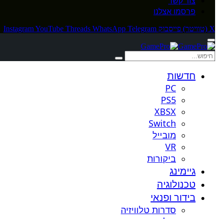
צור קשר
פרסמו אצלנו
X (טוויטר)
פייסבוק
Telegram
WhatsApp
Threads
YouTube
Instagram
חדשות
PC
PS5
XBSX
Switch
מובייל
VR
ביקורות
גיימינג
טכנולוגיה
בידור ופנאי
סדרות טלוויזיה