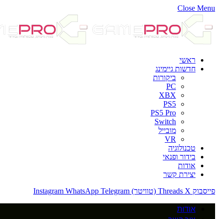
Close Menu
ראשי
חדשות גיימינג
ביקורות
PC
XBX
PS5
PS5 Pro
Switch
מובייל
VR
טכנולוגיה
בידור ופנאי
אודות
יצירת קשר
פייסבוק
X (טוויטר)
Threads
Telegram
WhatsApp
Instagram
אודות