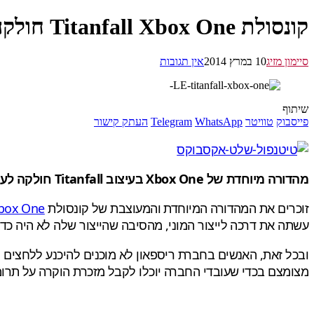
קונסולת Titanfall Xbox One חולקה לעובדי ריספאון
סיימון מזיג
10 במרץ 2014
אין תגובות
שיתוף
פייסבוק
טוויטר
WhatsApp
Telegram
העתק קישור
מהדורה מיוחדת של Xbox One בעיצוב Titanfall חולקה לעובדי החברה על תרומתם לפיתוח המשחק. תמונות וסרטון:
זוכרים את המהדורה המיוחדת והמעוצבת של קונסולת
Xbox One
עשתה את דרכה לייצור המוני, מהסיבה שהייצור שלה לא היה כדא
ובכל זאת, האנשים בחברת ריספאון לא מוכנים להיכנע ללחצים 
מצומצם בכדי שעובדי החברה יוכלו לקבל מזכרת הוקרה על ת