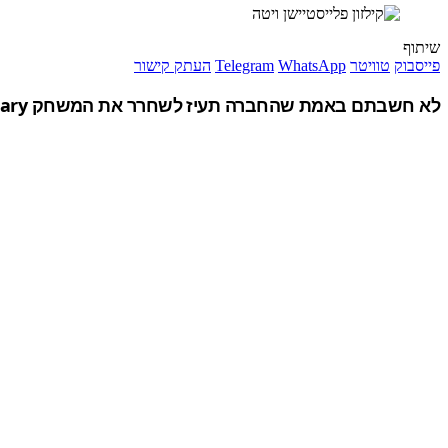
שיתוף
פייסבוק
טוויטר
WhatsApp
Telegram
העתק קישור
לא חשבתם באמת שהחברה תעיז לשחרר את המשחק Killzone Mercenary באותו היום שישוחרר המשחק GTA V… שוחרר גם טריילר חדש ובונוסים להזמנה מוקדמת.