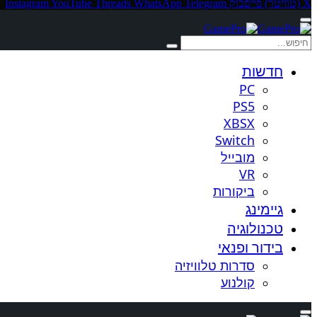
X (טוויטר)
פייסבוק
Telegram
WhatsApp
Threads
YouTube
Instagram
חדשות
PC
PS5
XBSX
Switch
מובייל
VR
ביקורות
גיימינג
טכנולוגיה
בידור ופנאי
סדרות טלוויזיה
קולנוע