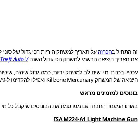
זה התחיל ב
הכרזה
על תאריך למשחק היריות הכי גדול של סוני לקונסולה הניידת שלה, הפלייסט
את תאריך היציאה הרשמי למשחק הכי גדול השנה
Theft Auto V
עכשיו בכנות, מי ישים לב למשחק יריות, כמה גדול שיהיה, שישוחרר ל PS Vita כשבאותו היום בדיוק ישוחרר המשחק A V
היציאה של המשחק Killzone Mercenary ואפילו להקדימו ל-10/9 אמריקה, ול-4/9 אירופה.
בונוסים למזמינים מראש
באותו המעמד החברה גם מפרסמת את הבונוסים שיקבל כל מי ש
ISA M224-A1 Light Machine Gun