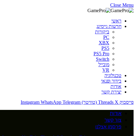
Close Menu
ראשי
חדשות גיימינג
ביקורות
PC
XBX
PS5
PS5 Pro
Switch
מובייל
VR
טכנולוגיה
בידור ופנאי
אודות
יצירת קשר
פייסבוק
X (טוויטר)
Threads
Telegram
WhatsApp
Instagram
אודות
צור קשר
פרסמו אצלנו