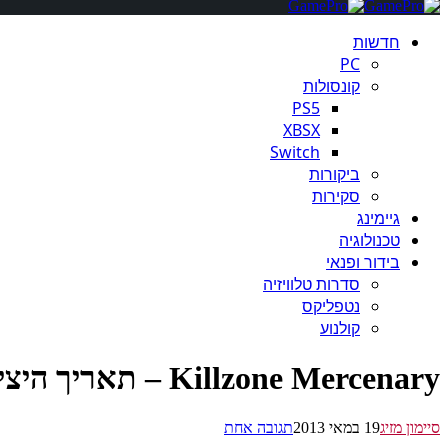
חדשות
PC
קונסולות
PS5
XBSX
Switch
ביקורות
סקירות
גיימינג
טכנולוגיה
בידור ופנאי
סדרות טלוויזיה
נטפליקס
קולנוע
Killzone Mercenary – תאריך היציאה הוקדם ל- 4/9
סיימון מזיג
19 במאי 2013
תגובה אחת