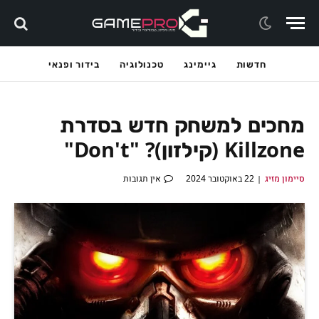
חדשות
גיימינג
טכנולוגיה
בידור ופנאי
מחכים למשחק חדש בסדרת
Killzone (קילזון)? "Don't"
סיימון מזיג
22 באוקטובר 2024
אין תגובות