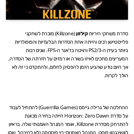
סדרת משחקי היריות
קילזון
(
Killzone
) מוכרת לשחקני
פלייסטיישן רבים והייתה אחת הסדרות הבלעדיות והפופולריות
ביותר בעידן ה-PS2/3 וה
ויטה
בז'אנר ה-FPS. שנים רבות
המעריצים מחכים לאיזו בשורה או רמזים על חזרתה של הסדרה,
אך היום נודע שהגיע הזמן להפסיק לחלום, ולהתקדם כי זה לא
הולך לקרות.
ההחלטה של גרילה גיימס (
Guerrilla Games
) להתחיל לעבוד
על סדרת Horizon: Zero Dawn הייתה בחירה מכוונת
להתרחק מסדרת Killzone, אומר המנהל האמנותי שלה. בראיון
ל
וושינגטון פוסט
, המנהל האמנותי רוי פוסטמה (לא להיבהל, שמו