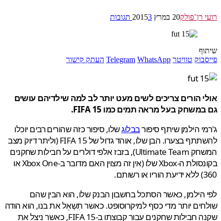
 רן־פולק
20 במרץ 2015
3 תגובות
ף
בוק
טוויטר
WhatsApp
Telegram
העתק קישור
 הורים צריכים לשים מעט יותר לב למה שילדיהם עושים
משחק בעל מראה תמים כמו FIFA 15.
י הילמן שיתף סיפור
בבלוג
שלו, סיפור כזה שהורים רבים יוכלו
להשתתף בצערו. הבן שלו, אוהד גדול של FIFA 15 (וליתר דיוק מצב
המשחק Ultimate Team), בזבז אלפי דולרים על חבילות שחקנים
בקונסולת ה-Xbox שלו (אין זה מצוין האם מדובר ב-Xbox One או
ותם.
הילמן, כאשר הסתכל בחשבון הבנק שלו, הוא הבין שהם
ים יותר מדי כסף למיקרוסופט. כאשר תִשְאֵל את בנו, הוא הודה
שקנה חבילות שחקנים עבור קבוצתו ב-FIFA 15, כאשר ניצל את