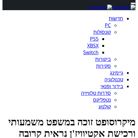
חדשות
PC
קונסולות
PS5
XBSX
Switch
ביקורות
סקירות
גיימינג
טכנולוגיה
בידור ופנאי
סדרות טלוויזיה
נטפליקס
קולנוע
קרוסופט זוכה במשפט משמעותי
כישת אקטיוויז'ן נראית קרובה