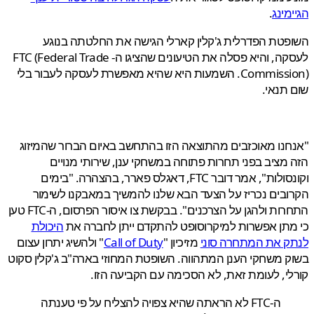
מינג
.
טת הפדרלית ג'קלין קארלי הגישה את החלטתה בנוגע
לעסקה, והיא פסלה את הטיעונים שהציגו ה- FTC (Federal Trade
Commission). השמעות היא שהיא מאפשרת לעסקה לעבור בלי
תנאי.
נו מאוכזבים מהתוצאה הזו בהתחשב באיום הברור שהמיזוג
מציב בפני תחרות פתוחה במשחקי ענן, שירותי מנויים
וקונסולות", אמר דובר FTC, דאגלס פארר, בהצהרה. "בימים
בים נכריז על הצעד הבא שלנו להמשיך במאבקנו לשימור
התחרות ולהגן על הצרכנים". בבקשת צו איסור הפרסום, ה-FTC טען
תן אפשרות למיקרוסופט להתקדם ייתן לחברה את
היכולת
ק את המתחרה סוני
מזיכיון "
Call of Duty
" ולהשיג יתרון עצום
 משחקי הענן המתהווה. השופטת המחוזי בארה"ב ג'קלין סקוט
י, לעומת זאת, לא הסכימה עם הקביעה הזו.
ה-FTC לא הראתה שהיא צפויה להצליח על פי טענתה