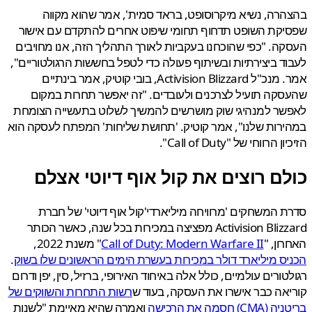
רה, נשיא מיקרוסופט, בראד סמית', אמר שהוא מקווה
קת השופט תדחוף תחומי שיפוט אחרים להתקדם עם אישור
ה. "כפי שהוכחנו בעקביות לאורך התהליך הזה, אנו מחויבים
ד ביצירתיות ובשיתוף פעולה כדי לטפל בחששות הרגולטוריים",
אמר. מנכ"ל Activision Blizzard, בובי קוטיק, אמר בינתיים
קה תועיל לצרכנים ולעובדים. "זה יאפשר תחרות במקום
ר למנהיגי שוק מושרשים להמשיך לשלוט בתעשייה הצומחת
רות שלנו", אמר קוטיק. 'תחושת שליחות' המפתח לעסקה הוא
 הרווחי של "Call of Duty".
לם רוצים את קול אוף דיוטי אצלם
 המשחקים 'מרוויחה מיליארדי'קול אוף דיוטי' של חברת
Activision Blizzard מפציצה במכירות בכל שנה, כאשר הכותר
ון, "
Call of Duty: Modern Warfare II
" משנת 2022,
ס מיליארד דולר במכירות בעשרת הימים הראשונים שלו בשוק
.
טורים עולמיים, כולל אלה באיחוד האירופי, ברזיל, סין, יפן ודרום
אה כבר אישרו את העסקה, בעוד ש
רשות התחרות והשווקים של
) חסמה את הרכישה
ואמרה שהיא מאיימת "לשנות