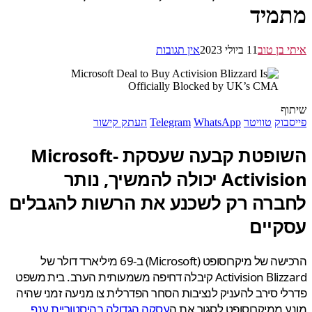
מיד
 בן טוב
11 ביולי 2023
אין תגובות
ף
בוק
טוויטר
WhatsApp
Telegram
העתק קישור
השופטת קבעה שעסקת Microsoft-
Activision יכולה להמשיך, נותר
ברה רק לשכנע את הרשות להגבלים
קיים
הרכישה של מיקרוסופט (Microsoft) ב-69 מיליארד דולר של
Activision Blizzard קיבלה דחיפה משמעותית הערב. בית משפט
י סירב להעניק לנציבות הסחר הפדרלית צו מניעה זמני שהיה
 ממיקרוסופט לסגור את ה
עסקה הגדולה בהיסטוריית ענף