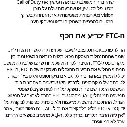
שהחברה המשולבת כנראה תמשוך את Call of Duty
מסוני פלייסטיישן, או שהבעלות שלה על תוכן
Activision תפחית משמעותית את התחרות בשווקי
המנויים לספריית משחקי הווידאו ומשחקי הענן.
ד פורכטגוט-רוט, נציב לשעבר של ועדת התקשורת הפדרלית,
 שההתנהלות העסקה מכאן תלויה כנראה במשא ומתן בין
מיקרוסופט ל-FTC. הסיבה לכך היא שלמרות שהצו של בית המשפט
המחוזי מחליש את תביעות ההגבלים העסקיים של ה-FTC, ה-FTC
 להמשיך באתגרים הללו גם אם מיקרוסופט ואקטיביז'ן ייסגרו.
תה של מיקרוסופט, לדבריו, היא שבשנים האחרונות בית
ט העליון שם פחות משקל על החלטות שקיבלו שופטי
המשפט המינהלי (ALJ), מהסוג שה-FTC בחרה לערער על המיזוג
ל. ההחלטות נחשבות מייעצות ולא סופיות וכפופות לביקורת על
ידי DOJ או FTC מלא. "להקצות את זה ל-ALJ – זה מאוד מוזר", אמר.
"אין לזה הרבה תקדים. בדרך כלל, ה-ALJ מתערב בנושאים אחרים,
לא במיזוגים".