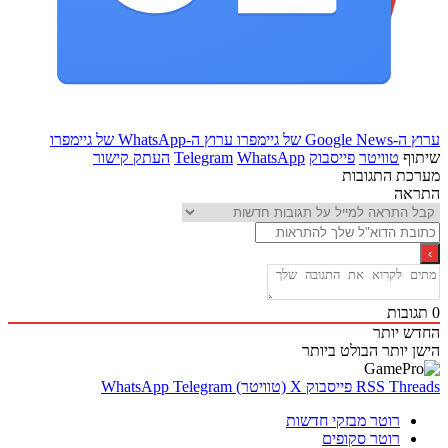
Goo של גיימפרו
ערוץ ה-WhatsApp של גיימפרו
ף
טוויטר
פייסבוק
WhatsApp
Telegram
העתק קישור
ת התגובות
אה
בות
 יותר
 יותר
הבולט ביותר
Thr
RSS
פייסבוק
X (טוויטר)
Telegram
WhatsApp
רוטר מבזקי חדשות
רוטר סקופים