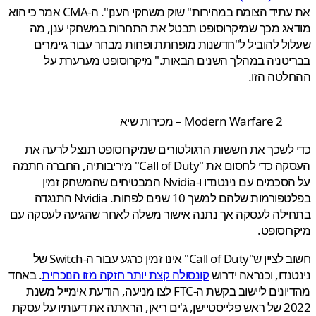
את עתיד הצומח במהירות" שוק משחקי הענן". ה-CMA אמר כי הוא
ג מכך שמיקרוסופט תבטל את התחרות במשחקי ענן, מה
ל להוביל ל"חדשנות מופחתת ופחות מבחר עבור גיימרים
טניה במהלך השנים הבאות." מיקרוסופט מערערת על
לטה הזו.
Modern Warfare 2 – מכירות שיא
לשכך את חששות הרגולטורים שמיקרוסופט תנצל לרעה את
העסקה כדי לחסום את "Call of Duty" מיריבותיה, החברה חתמה
על הסכמים עם נינטנדו ו-Nvidia המבטיחים שהמשחק זמין
בפלטפורמות שלהם למשך 10 שנים לפחות. Nvidia התנגדה
ילה לעסקה אך נתנה אישור משלה לאחר שהגיעה לעסקה עם
וסופט.
חשוב לציין ש"Call of Duty" אינו זמין כרגע עבור ה-Switch של
נדו, וכנראה ידרוש
קונסולה קצת יותר חזקה מזו הנוכחית
. באחד
מהדיונים ליישוב בקשת ה-FTC לצו מניעה, הודעת אימייל משנת
2022 של ראש פלייסטיישן, ג'ים ריאן, הראתה את דעותיו על עסקת