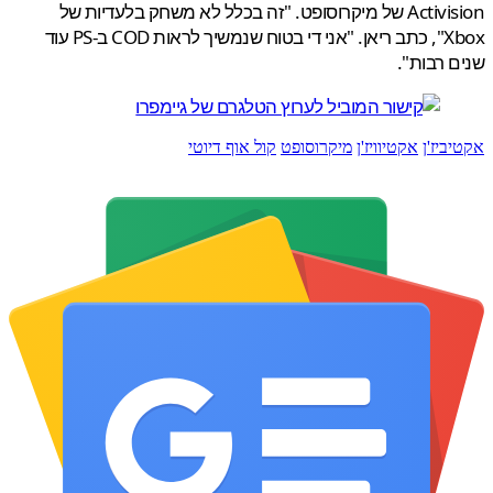
Activision של מיקרוסופט. "זה בכלל לא משחק בלעדיות של
Xbox", כתב ריאן. "אני די בטוח שנמשיך לראות COD ב-PS עוד
 רבות".
ביז'ן
אקטיוויז'ן
מיקרוסופט
קול אוף דיוטי