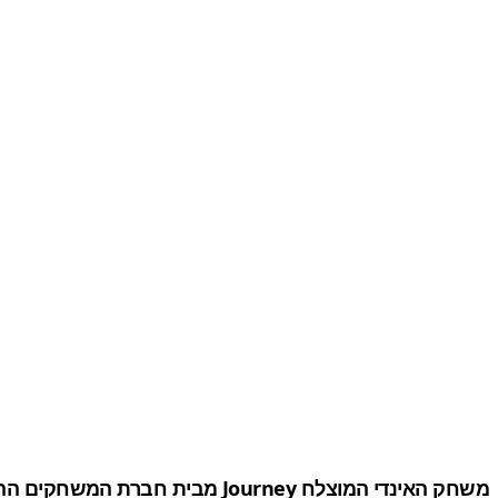
משחק האינדי המוצלח Journey מבית חברת המשחקים ההיא (כן Thatgamecopany) עשוי להגיע ל-PS4 מאוד בקרוב.