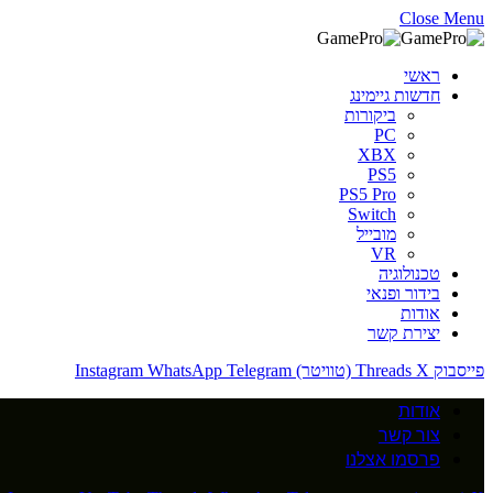
Close Menu
ראשי
חדשות גיימינג
ביקורות
PC
XBX
PS5
PS5 Pro
Switch
מובייל
VR
טכנולוגיה
בידור ופנאי
אודות
יצירת קשר
פייסבוק
X (טוויטר)
Threads
Telegram
WhatsApp
Instagram
אודות
צור קשר
פרסמו אצלנו