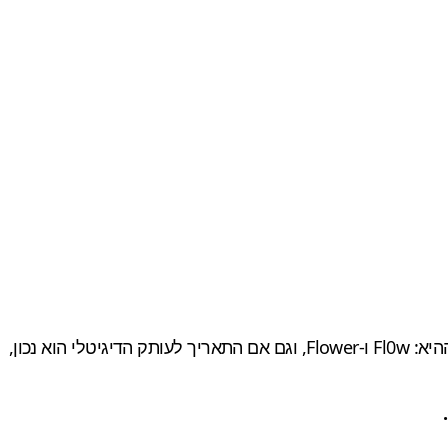
לצד עותק דיגיטלי, Journey אמור היה להגיע גם בעותק פיזי על דיסק Blu-ray לצד המשחקים הקודמים מבית חברת המשחקים ההיא: Fl0w ו-Flower, וגם אם התאריך לעותק הדיגיטלי הוא נכון,