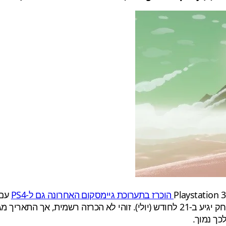
הוכרז בתערוכת גיימסקום האחרונה גם ל-PS4
חושף שהמשחק יגיע ב-21 לחודש (יולי). זוהי לא הכרזה רשמית, 
כך נמוך.