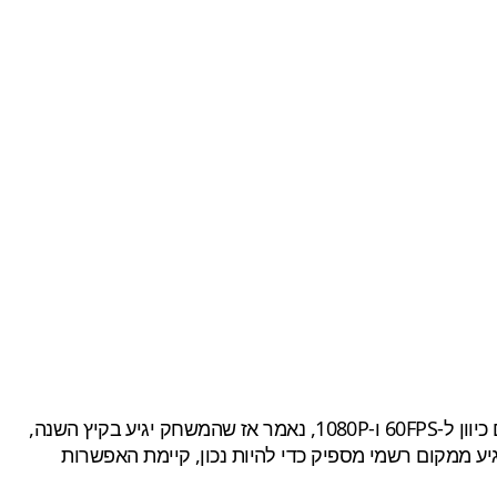
עם כיוון ל-60FPS ו-1080P, נאמר אז שהמשחק יגיע בקיץ השנה,
אך התאריך מגיע ממקום רשמי מספיק כדי להיות נכון, קיימת האפשרות