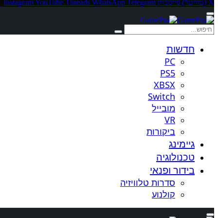
X (טוויטר)
פייסבוק
Telegram
WhatsApp
Threads
YouTube
Instagram
חדשות
PC
PS5
XBSX
Switch
מובייל
VR
ביקורות
גיימינג
טכנולוגיה
בידור ופנאי
סדרות טלוויזיה
קולנוע