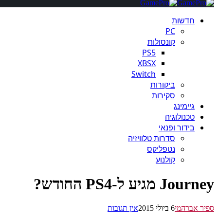
חדשות
PC
קונסולות
PS5
XBSX
Switch
ביקורות
סקירות
גיימינג
טכנולוגיה
בידור ופנאי
סדרות טלוויזיה
נטפליקס
קולנוע
Journey מגיע ל-PS4 החודש?
ספיר אברהמי
6 ביולי 2015
אין תגובות