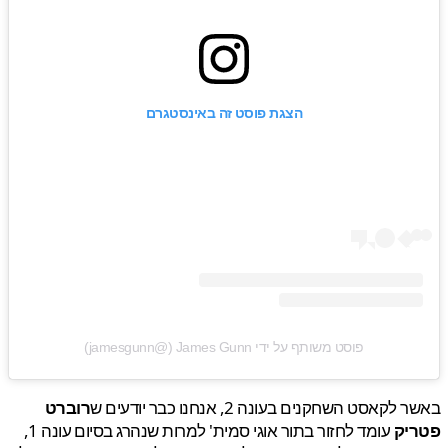
הצגת פוסט זה באינסטגרם
פוסט משותף על ידי ‏‎James Gunn‎‏ (@‏‎jamesgunn‎‏)
קאסט השחקנים בעונה 2, אנחנו כבר יודעים ש
רוברט
יק
עומד לחזור בתור אוגי סמית' למרות שנהרג בסיום עונה 1,