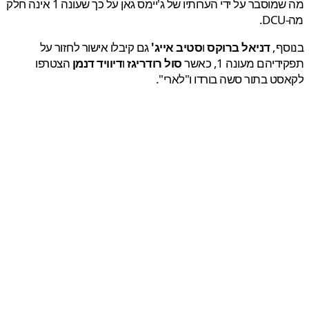
מה שמוסבר על ידי הערותיו של ג'יימס גאן על כך שעונה 1 אינה חלק
סף,
דניאל ברוקס
ו
סטיב אייג'
גם קיבלו אישור לחזור על
יהם מעונה 1, כאשר
סול רודריגז
ו
דיוויד דנמן
הצטרפו
ט בתור סשה בורדו ו"לארי".