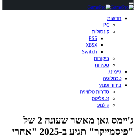
חדשות
PC
קונסולות
PS5
XBSX
Switch
ביקורות
סקירות
גיימינג
טכנולוגיה
בידור ופנאי
סדרות טלוויזיה
נטפליקס
קולנוע
ג'יימס גאן מאשר שעונה 2 של
"פיסמייקר" תגיע ב-2025 "אחרי