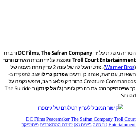
ה מופקת על ידי
The Safran Company
,
DC Films
וחברת
Troll Court Entertainm
ומופצת על ידי חברת
האחים וורנר
Warner B
). פרטי העלילה של עונה 2 עדיין תחת מעטה של
ות, עם זאת, אנחנו כן יודעים ש
פרנק גרילו
ישוב לתפקידו ב-
Creature Commandos בתור ריק פלאג האב, ויחפש נקמה על
פיסמייקר הרג את בנו ריק ג'וניור (
ג'ואל קינמן
) ב-The Suicide
Squ
DC Films
Peacemaker
The Safran Company
Troll C
Entertain
ג'ון סינה
ג'יימס גאן
יחידת המתאבדים
פיסמייקר