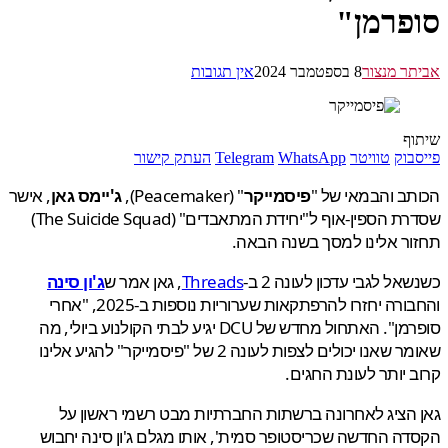
פרמן"
ר מנצור
8 בספטמבר 2024
אין תגובות
ף
בוק
טוויטר
WhatsApp
Telegram
העתק קישור
ב והבמאי של "
פיסמייקר
" (Peacemaker),
ג'יימס גאן
, אישר
שסדרת הספין-אוף ל"יחידת המתאבדים" (The Suicide Squad)
ר אלינו למסך בשנה הבאה.
אל לגבי עדכון לעונה 2 ב-
Threads
, גאן אמר ש
ג'ון סינה
והחבורה יחזרו להרפתקאות שערוריות נוספות ב-2025, "אחרי
סופרמן". האתחול מחדש של DCU יגיע לבתי הקולנוע ביולי, מה
שאומר שאנו יכולים לצפות לעונה 2 של "פיסמייקר" להגיע אלינו
 יותר לעונת החגים.
הציג לאחרונה ברשתות החברתיות מבט רשמי ראשון על
ה החדשה שכריסטופר סמית', אותו מגלם ג'ון סינה יחבוש