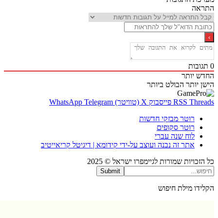
אה
בות
 יותר
 יותר
הבולט ביותר
Thr
RSS
פייסבוק
X (טוויטר)
Telegram
WhatsApp
רוטר מבזקי חדשות
רוטר סקופים
לוח שנה עברי
אתר זה נבנה ועוצב על-ידי קידומא | דיגיטל קריאייטיב
כויות שמורות לגיימפרו ישראל © 2025
Submit
דו מילת חיפוש