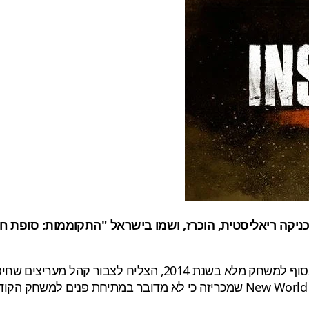
Insurgency, שהחל למעשה כמוד למנוע הסורס (HL2) והפך לבסוף למשחק 
סטנדרטי/פופולארי. המשחק החדש מפותח על-ידי New World Interactive שמכריזה כי 