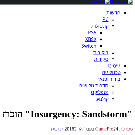
חדשות
PC
קונסולות
PS5
XBSX
Switch
ביקורות
סקירות
גיימינג
טכנולוגיה
בידור ופנאי
סדרות טלוויזיה
נטפליקס
קולנוע
"Insurgency: Sandstorm" הוכרז למחשב ולקונסולות
מערכת GamePro
24 בפברואר 2016
2 תגובות