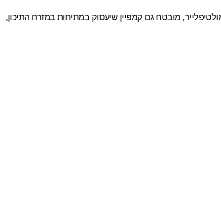
2017, למחשב ואף לקונסולות הנוכחיות ומלבד מולטיפלייר, מובטח גם קמפיין שיעסוק במתיחות במזרח התיכון,