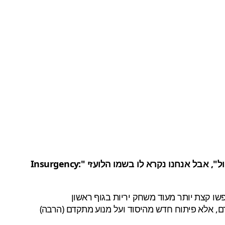
כותר חדש בסדרת משחקי ה-FPS הטקטית וכזו השואפת למכניקה ריאליסטית, הוכרז, ושמו בישראל "התקוממות: סופת חול", אבל אנחנו נקרא לו בשמו הלועזי "Insurgency:
מלא בשנת 2014, הצליח לצבור קהל מעריצים שחיפשו קצת יותר מעוד משחק יריות בגוף ראשון
לא מדובר במתיחת פנים למשחק הקודם, אלא פיתוח חדש מהיסוד ועל מנוע מתקדם (הרבה)