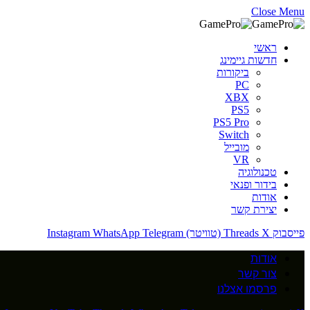
Close Menu
ראשי
חדשות גיימינג
ביקורות
PC
XBX
PS5
PS5 Pro
Switch
מובייל
VR
טכנולוגיה
בידור ופנאי
אודות
יצירת קשר
פייסבוק
X (טוויטר)
Threads
Telegram
WhatsApp
Instagram
אודות
צור קשר
פרסמו אצלנו