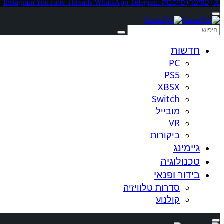
X (טוויטר)
פייסבוק
Telegram
WhatsApp
Threads
YouTube
Instagram
חדשות
PC
PS5
XBSX
Switch
מובייל
VR
ביקורות
גיימינג
טכנולוגיה
בידור ופנאי
סדרות טלוויזיה
קולנוע