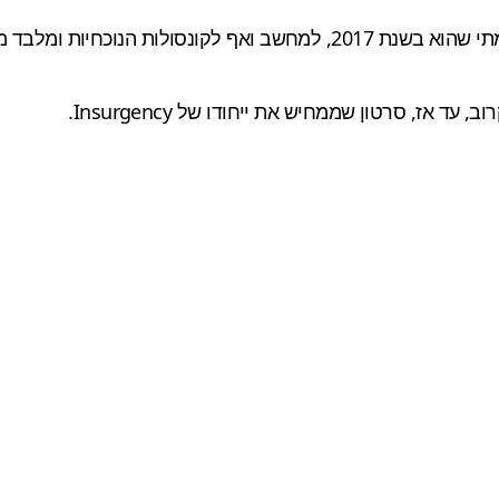
את המשחק תפיץ Focus Home Interactive והוא צפוי להגיע מתי שהוא בשנת 
 אז, סרטון שממחיש את ייחודו של Insurgency.