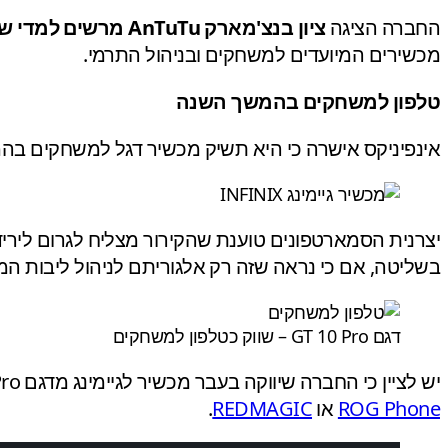
החברה הציגה
ציון בנצ'מארק AnTuTu מרשים למדי של 2,215,639,
מכשירים המיועדים למשחקים ובניהול התרמי.
טלפון למשחקים בהמשך השנה
אינפיניקס אישרה כי היא תשיק מכשיר דגל למשחקים בהמשך השנה, הכולל שבב הדמיה ייעודי
בשליטה, אם כי נראה שזה רק אלגוריתם לניהול ליבות המ
דגם GT 10 Pro – שווק כטלפון למשחקים
יש לציין כי החברה שיווקה בעבר מכשיר לגיימינג מדגם GT 10 Pro שהתאפיין בעיצוב לא מקורי בעליל, והיה ארוז בערכת שבבים בינונית (Dimensity 8050). לא ממש מכשיר
ROG Phone
או
REDMAGIC
.