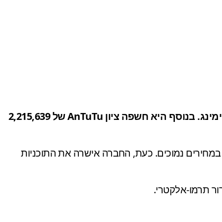
MWC 2024: חברת Infinix הציגה טכנולוגיית קירור מבטיחה, במכשיר דגל שיוכרז בהמשך השנה ומיועד לגיימינג. בנוסף היא חשפה ציון AnTuTu של 2,215,639
לשוק הביניים במחירים נמוכים. כעת, החברה אישרה את התוכניות