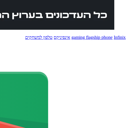
Infinix
gaming flagship phone
אינפיניקס
טלפון למשחקים