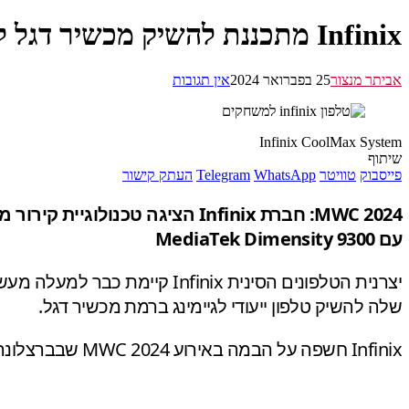
Infinix מתכננת להשיק מכשיר דגל למשחקים
אביתר מנצור
25 בפברואר 2024
אין תגובות
Infinix CoolMax System
שיתוף
פייסבוק
טוויטר
WhatsApp
Telegram
העתק קישור
עם MediaTek Dimensity 9300
יצרנית הטלפונים הסינית inix
שלה להשיק טלפון ייעודי לגיימינג ברמת מכשיר דגל.
Infinix חשפה על הבמה באירוע MWC 2024 שבברצלונה מערכת קירור בשם CoolMax, הכוללת מאוורר קירור וקירור תרמו-אלקטרי.