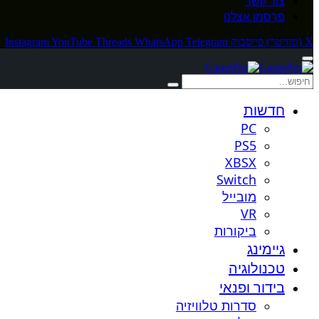
צור קשר
פרסמו אצלנו
X (טוויטר)
פייסבוק
Telegram
WhatsApp
Threads
YouTube
Instagram
חדשות
PC
PS5
XBSX
Switch
מובייל
VR
ביקורות
גיימינג
טכנולוגיה
בידור ופנאי
סדרות טלוויזיה