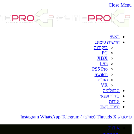
Close Menu
ראשי
חדשות גיימינג
ביקורות
PC
XBX
PS5
PS5 Pro
Switch
מובייל
VR
טכנולוגיה
בידור ופנאי
אודות
יצירת קשר
פייסבוק
X (טוויטר)
Threads
Telegram
WhatsApp
Instagram
אודות