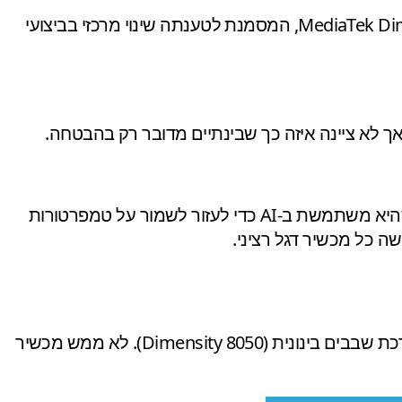
מופעל על ידי ערכת השבבים MediaTek Dimensity 9300, המסמנת לטענתה שינוי מרכזי בביצועי
יצרנית הסמארטפונים טוענת שהקירור מצליח לגרום לירידת טמפרטורות של עד 10 מעלות צלזיוס. החברה טוענת שהיא משתמשת ב-AI כדי לעזור לשמור על טמפרטורות
ה כל מכשיר דגל רציני.