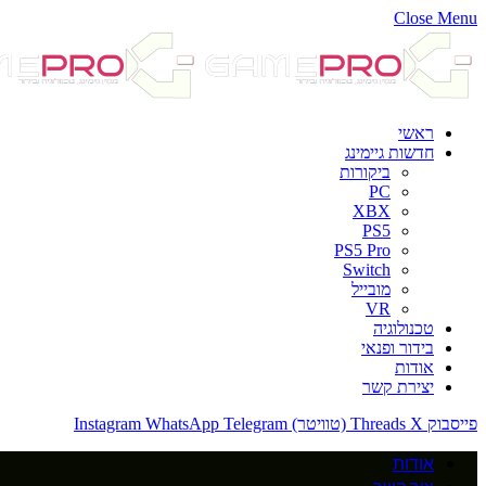
Close Menu
ראשי
חדשות גיימינג
ביקורות
PC
XBX
PS5
PS5 Pro
Switch
מובייל
VR
טכנולוגיה
בידור ופנאי
אודות
יצירת קשר
פייסבוק
X (טוויטר)
Threads
Telegram
WhatsApp
Instagram
אודות