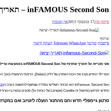
inFAMOUS Second Son – תאריך היציאה הוכרז
סיימון מזיג
17 בנובמבר 2013
אין תגובות
שיתוף
פייסבוק
טוויטר
WhatsApp
Telegram
העתק קישור
סוני מכריזה על תאריך שחרורו של inFAMOUS Second Son באמצעות טריילר חדש. רשמו ביומנים- 21 למרץ, 2014
הטריילר החדש מציג את הכוח האחרון של דלזין (Delsin), הדמות הראשית וכוכב הפרק הבא בסדרה,הניאון. החלק החשוב של הטריילר הוא כאמור הכרזת תאריך היציאה של המשחק 21/03/2014
InFamous: Second Son הוא הכותר השלישי בסדרה שנחשף לראשונה בערב ה
הכר
החדש יתרחש בסיאטל וה-Condits (אנשים בעלי כוחות על) מכונים עכשיו ביו-טרוריסטים (bioterrorists).
סרטון גיימפליי חדש וחם מהתנור הועלה ליוטיוב ואם במקרה ה