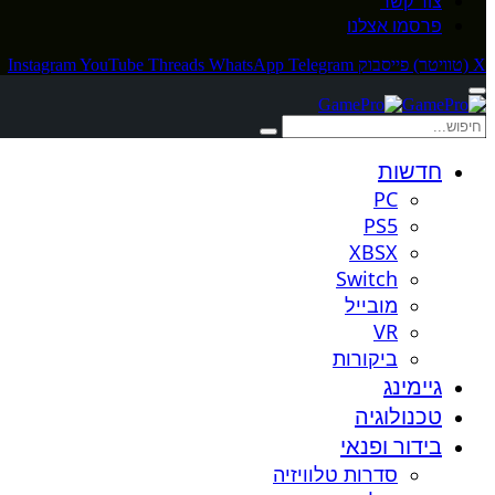
צור קשר
פרסמו אצלנו
X (טוויטר)
פייסבוק
Telegram
WhatsApp
Threads
YouTube
Instagram
חדשות
PC
PS5
XBSX
Switch
מובייל
VR
ביקורות
גיימינג
טכנולוגיה
בידור ופנאי
סדרות טלוויזיה