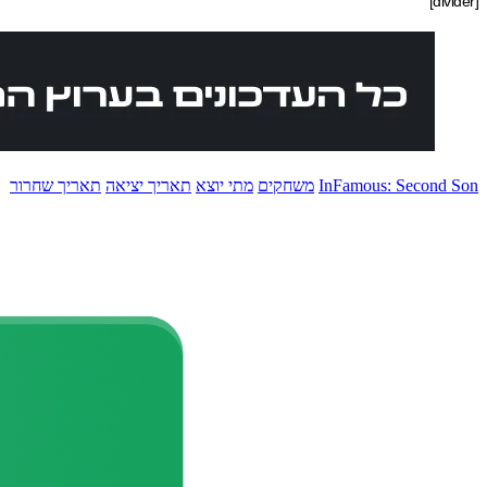
[divider]
InFamous: Second Son
משחקים
מתי יוצא
תאריך יציאה
תאריך שחרור