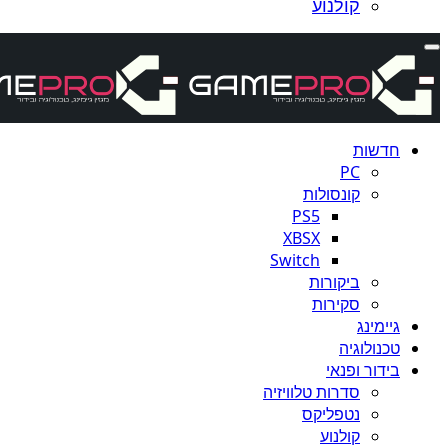
קולנוע
חדשות
PC
קונסולות
PS5
XBSX
Switch
ביקורות
סקירות
גיימינג
טכנולוגיה
בידור ופנאי
סדרות טלוויזיה
נטפליקס
קולנוע