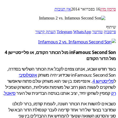
ן מזיג
16 בפברואר 2014
אין תגובות
ף
בוק
טוויטר
WhatsApp
Telegram
העתק קישור
inFamous: Second Son מול הכותר הקודם, או פלייסטיישן 4
הדור הקודם
 חודש ושבוע, אנחנו צפוים לקבל את הכותר השלישי בסדרה,
inFamous: Seco שכידוע יהיה משחק
אקסלוסיבי
יסטיישן 4
. אינפיימוס: בן שני הוא משחק עולם פתוח שיאפשר
נים לעשות מגוון רחב של משימות ופעילויות, המשחק שמכיל
מפיין לשחקן יחיד, יציב אותנו בגרסה הבדיונית של העיר
סיאטל
.
ים להשוות את הכותר השנה, לעומת קודמו, ברור לכולנו
בר בצעד של דור אחד קדימה לעבר קונסולת הדור הבא של
 והסרטון השוואה שנועד להמחיש את ההבדלים בין שני