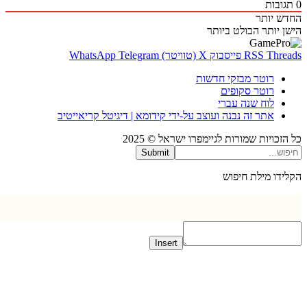
בות
 יותר
 יותר
הבולט ביותר
Thr
RSS
פייסבוק
X (טוויטר)
Telegram
WhatsApp
רוטר מבזקי חדשות
רוטר סקופים
לוח שנה עברי
אתר זה נבנה ועוצב על-ידי קידומא | דיגיטל קריאייטיב
כויות שמורות לגיימפרו ישראל © 2025
Submit
דו מילת חיפוש
Insert