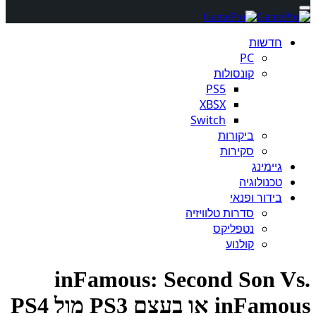
חדשות
PC
קונסולות
PS5
XBSX
Switch
ביקורות
סקירות
גיימינג
טכנולוגיה
בידור ופנאי
סדרות טלוויזיה
נטפליקס
קולנוע
inFamous: Second Son V
inF או בעצם PS3 מול PS4